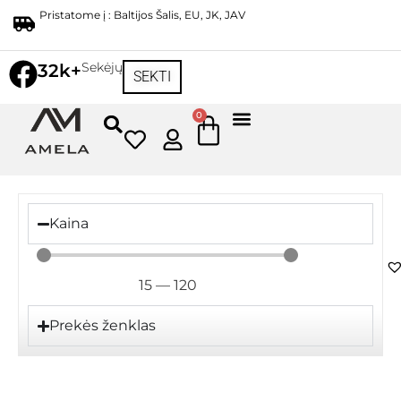
Pristatome į : Baltijos Šalis, EU, JK, JAV
Sekėjų
32k+
SEKTI
0
Kaina
15
—
120
Prekės ženklas