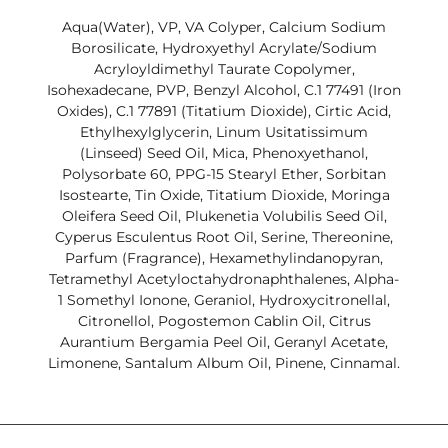
Aqua(Water), VP, VA Colyper, Calcium Sodium
Borosilicate, Hydroxyethyl Acrylate/Sodium
Acryloyldimethyl Taurate Copolymer,
Isohexadecane, PVP, Benzyl Alcohol, C.1 77491 (Iron
Oxides), C.1 77891 (Titatium Dioxide), Cirtic Acid,
Ethylhexylglycerin, Linum Usitatissimum
(Linseed) Seed Oil, Mica, Phenoxyethanol,
Polysorbate 60, PPG-15 Stearyl Ether, Sorbitan
Isostearte, Tin Oxide, Titatium Dioxide, Moringa
Oleifera Seed Oil, Plukenetia Volubilis Seed Oil,
Cyperus Esculentus Root Oil, Serine, Thereonine,
Parfum (Fragrance), Hexamethylindanopyran,
Tetramethyl Acetyloctahydronaphthalenes, Alpha-
1 Somethyl Ionone, Geraniol, Hydroxycitronellal,
Citronellol, Pogostemon Cablin Oil, Citrus
Aurantium Bergamia Peel Oil, Geranyl Acetate,
Limonene, Santalum Album Oil, Pinene, Cinnamal.