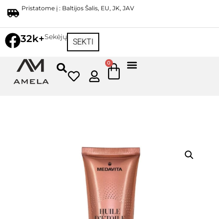
Pristatome į : Baltijos Šalis, EU, JK, JAV
Sekėjų
32k+
SEKTI
0