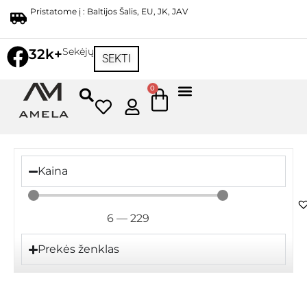
Pristatome į : Baltijos Šalis, EU, JK, JAV
Sekėjų
32k+
SEKTI
0
Kaina
6
—
229
Prekės ženklas