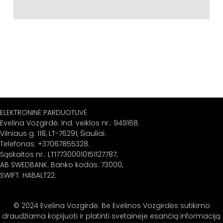
ELEKTRONINĖ PARDUOTUVĖ
Evelina Vozgirdė. Ind. veiklos nr.: 949168.
Vilniaus g. 118, LT-76291, Šiauliai.
Telefonas: +37067855328.
Sąskaitos nr.: LT177300010151127787,
AB SWEDBANK. Banko kodas: 73000,
SWIFT: HABALT22.
© 2024 Evelina Vozgirdė. Be Evelinos Vozgirdės sutikimo
draudžiama kopijuoti ir platinti svetainėje esančią informaciją.