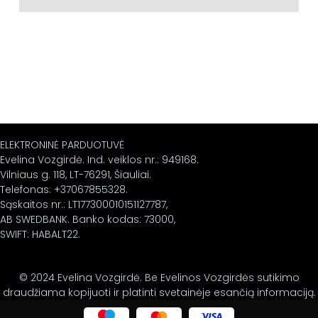
ELEKTRONINĖ PARDUOTUVĖ
Evelina Vozgirdė. Ind. veiklos nr.: 949168.
Vilniaus g. 118, LT-76291, Šiauliai.
Telefonas: +37067855328.
Sąskaitos nr.: LT177300010151127787,
AB SWEDBANK. Banko kodas: 73000,
SWIFT: HABALT22.
© 2024 Evelina Vozgirdė. Be Evelinos Vozgirdės sutikimo
draudžiama kopijuoti ir platinti svetainėje esančią informaciją.