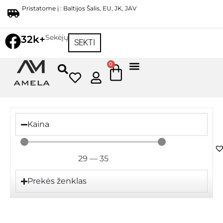
Pristatome į : Baltijos Šalis, EU, JK, JAV
Sekėjų
32k+
SEKTI
0
Kaina
29
—
35
Prekės ženklas