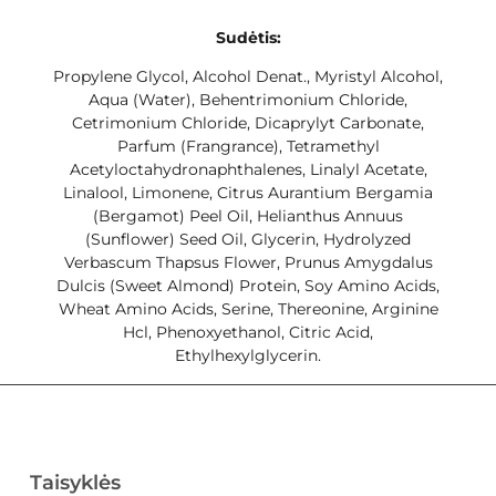
Sudėtis:
Propylene Glycol, Alcohol Denat., Myristyl Alcohol,
Aqua (Water), Behentrimonium Chloride,
Cetrimonium Chloride, Dicaprylyt Carbonate,
Parfum (Frangrance), Tetramethyl
Acetyloctahydronaphthalenes, Linalyl Acetate,
Linalool, Limonene, Citrus Aurantium Bergamia
(Bergamot) Peel Oil, Helianthus Annuus
(Sunflower) Seed Oil, Glycerin, Hydrolyzed
Verbascum Thapsus Flower, Prunus Amygdalus
Dulcis (Sweet Almond) Protein, Soy Amino Acids,
Wheat Amino Acids, Serine, Thereonine, Arginine
Hcl, Phenoxyethanol, Citric Acid,
Ethylhexylglycerin.
Taisyklės