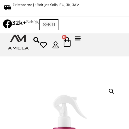
Pristatome į : Baltijos Šalis, EU, JK, JAV
Sekėjų
32k+
SEKTI
0