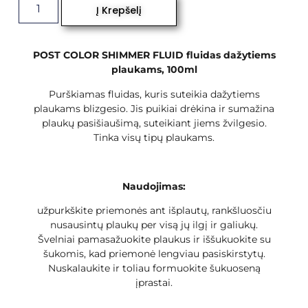
Į Krepšelį
POST COLOR SHIMMER FLUID fluidas dažytiems
plaukams, 100ml
Purškiamas fluidas, kuris suteikia dažytiems
plaukams blizgesio. Jis puikiai drėkina ir sumažina
plaukų pasišiaušimą, suteikiant jiems žvilgesio.
Tinka visų tipų plaukams.
Naudojimas:
užpurkškite priemonės ant išplautų, rankšluosčiu
nusausintų plaukų per visą jų ilgį ir galiukų.
Švelniai pamasažuokite plaukus ir iššukuokite su
šukomis, kad priemonė lengviau pasiskirstytų.
Nuskalaukite ir toliau formuokite šukuoseną
įprastai.