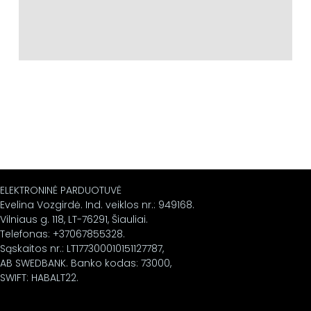
ELEKTRONINĖ PARDUOTUVĖ
Evelina Vozgirdė. Ind. veiklos nr.: 949168.
Vilniaus g. 118, LT-76291, Šiauliai.
Telefonas: +37067855328.
Sąskaitos nr.: LT177300010151127787,
AB SWEDBANK. Banko kodas: 73000,
SWIFT: HABALT22.