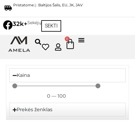
Pristatome į : Baltijos Šalis, EU, JK, JAV
Sekėjų
32k+
SEKTI
0
Kaina
0
—
100
Prekės ženklas