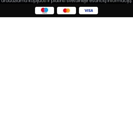
draudžiama kopijuoti ir platinti svetainėje esančią informaciją.