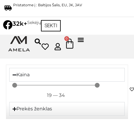
Pristatome į : Baltijos Šalis, EU, JK, JAV
Sekėjų
32k+
SEKTI
0
Kaina
19
—
34
Prekės ženklas