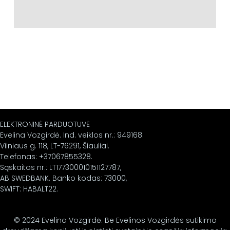
ELEKTRONINĖ PARDUOTUVĖ
Evelina Vozgirdė. Ind. veiklos nr.: 949168.
Vilniaus g. 118, LT-76291, Šiauliai.
Telefonas: +37067855328.
Sąskaitos nr.: LT177300010151127787,
AB SWEDBANK. Banko kodas: 73000,
SWIFT: HABALT22.
© 2024 Evelina Vozgirdė. Be Evelinos Vozgirdės sutikimo