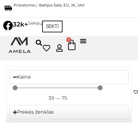
Pristatome į : Baltijos Šalis, EU, JK, JAV
Sekėjų
32k+
SEKTI
0
Kaina
39
—
75
Prekės ženklas