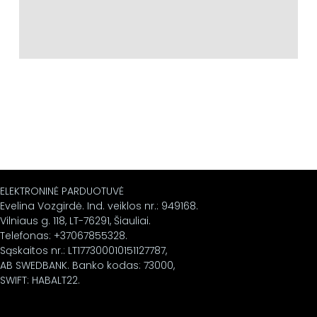
ELEKTRONINĖ PARDUOTUVĖ
Evelina Vozgirdė. Ind. veiklos nr.: 949168.
Vilniaus g. 118, LT-76291, Šiauliai.
Telefonas: +37067855328.
Sąskaitos nr.: LT177300010151127787,
AB SWEDBANK. Banko kodas: 73000,
SWIFT: HABALT22.