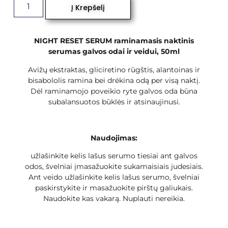
Į Krepšelį
NIGHT RESET SERUM raminamasis naktinis
serumas galvos odai ir veidui, 50ml
Avižų ekstraktas, gliciretino rūgštis, alantoinas ir
bisabololis ramina bei drėkina odą per visą naktį.
Dėl raminamojo poveikio ryte galvos oda būna
subalansuotos būklės ir atsinaujinusi.
Naudojimas:
užlašinkite kelis lašus serumo tiesiai ant galvos
odos, švelniai įmasažuokite sukamaisiais judesiais.
Ant veido užlašinkite kelis lašus serumo, švelniai
paskirstykite ir masažuokite pirštų galiukais.
Naudokite kas vakarą. Nuplauti nereikia.