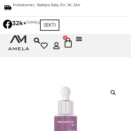
Pristatome į : Baltijos Šalis, EU, JK, JAV
Sekėjų
32k+
SEKTI
0