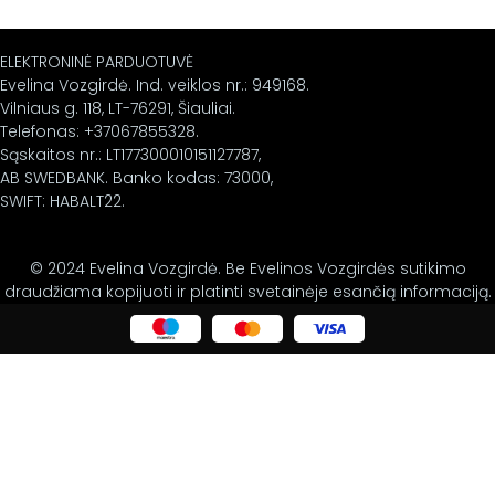
ELEKTRONINĖ PARDUOTUVĖ
Evelina Vozgirdė. Ind. veiklos nr.: 949168.
Vilniaus g. 118, LT-76291, Šiauliai.
Telefonas: +37067855328.
Sąskaitos nr.: LT177300010151127787,
AB SWEDBANK. Banko kodas: 73000,
SWIFT: HABALT22.
© 2024 Evelina Vozgirdė. Be Evelinos Vozgirdės sutikimo
draudžiama kopijuoti ir platinti svetainėje esančią informaciją.