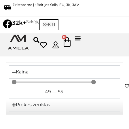
Pristatome į : Baltijos Šalis, EU, JK, JAV
Sekėjų
32k+
SEKTI
0
Kaina
49
—
55
Prekės ženklas