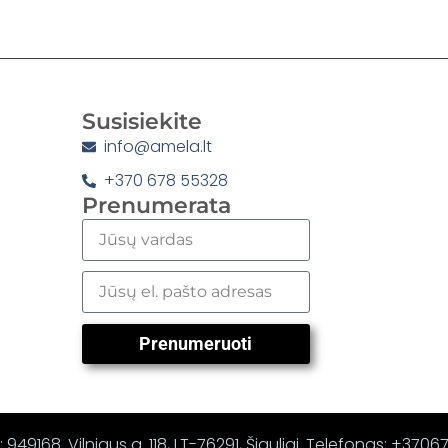
Susisiekite
info@amela.lt
+370 678 55328
Prenumerata
Prenumeruoti
 949168. Vilniaus g. 118, LT-76291, Šiauliai. Telefonas: +370