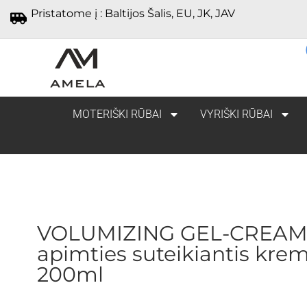
Pristatome į : Baltijos Šalis, EU, JK, JAV
MOTERIŠKI RŪBAI
VYRIŠKI RŪBAI
VOLUMIZING GEL-CREA
apimties suteikiantis krem
200ml