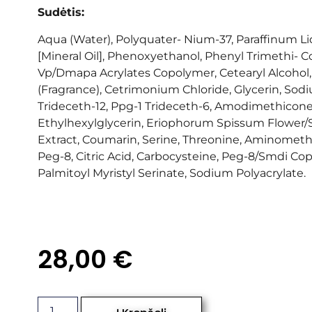
Sudėtis:
Aqua (Water), Polyquater- Nium-37, Paraffinum 
[Mineral Oil], Phenoxyethanol, Phenyl Trimethi- C
Vp/Dmapa Acrylates Copolymer, Cetearyl Alcohol
(Fragrance), Cetrimonium Chloride, Glycerin, Sod
Trideceth-12, Ppg-1 Trideceth-6, Amodimethicone
Ethylhexylglycerin, Eriophorum Spissum Flower
Extract, Coumarin, Serine, Threonine, Aminometh
Peg-8, Citric Acid, Carbocysteine, Peg-8/Smdi Co
Palmitoyl Myristyl Serinate, Sodium Polyacrylate.
28,00
€