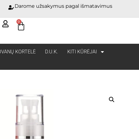
Darome užsakymus pagal išmatavimus
0
OVANŲ KORTELĖ
D.U.K.
KITI KŪRĖJAI