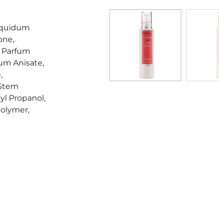
Liquidum
one,
, Parfum
ium Anisate,
,
/Stem
yl Propanol,
polymer,