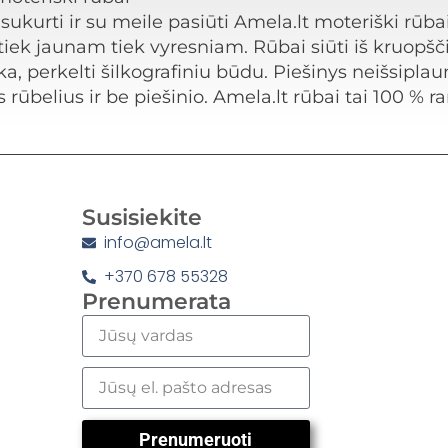
sukurti ir su meile pasiūti Amela.lt moteriški rūbai.
tiek jaunam tiek vyresniam. Rūbai siūti iš kruopščiai
ka, perkelti šilkografiniu būdu. Piešinys neišsiplau
 rūbelius ir be piešinio. Amela.lt rūbai tai 100 % 
Susisiekite
info@amela.lt
+370 678 55328
Prenumerata
Prenumeruoti