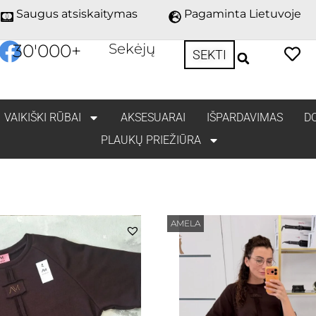
Saugus atsiskaitymas
Pagaminta Lietuvoje
30'000
+
Sekėjų
SEKTI
VAIKIŠKI RŪBAI
AKSESUARAI
IŠPARDAVIMAS
D
PLAUKŲ PRIEŽIŪRA
AMELA