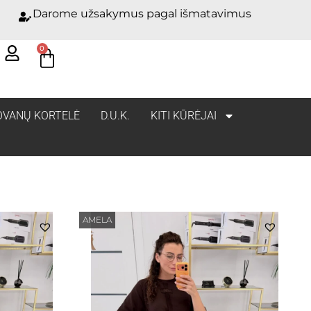
Darome užsakymus pagal išmatavimus
0
OVANŲ KORTELĖ
D.U.K.
KITI KŪRĖJAI
AMELA