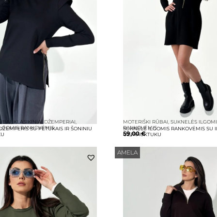
ŪBAI
,
KLASIKINIAI DŽEMPERIAI
,
MOTERIŠKI RŪBAI
,
SUKNELĖS ILGOM
ILGOMIS RANKOVĖMIS
RANKOVĖMIS
 DŽEMPERIS SU PETUKAIS IR ŠONINIU
SUKNELĖ ILGOMIS RANKOVĖMIS SU 
59,00
€
KU
UŽTRAUKTUKU
AMELA