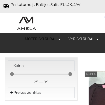
Pristatome į : Baltijos Šalis, EU, JK, JAV
MOTERIŠKI RŪBAI
VYRIŠKI RŪBAI
Kaina
AMELA
25
—
99
Prekės ženklas