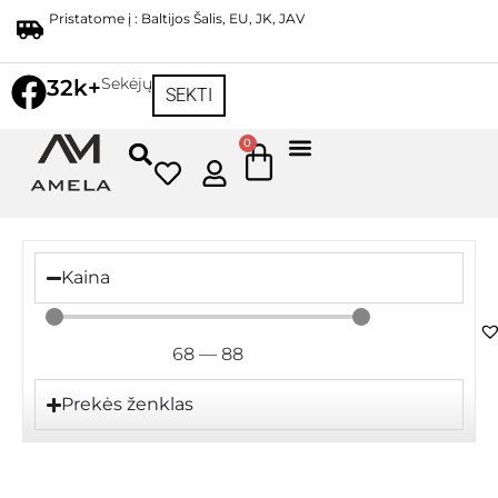
Pristatome į : Baltijos Šalis, EU, JK, JAV
Sekėjų
32k+
SEKTI
0
Kaina
68
—
88
Prekės ženklas