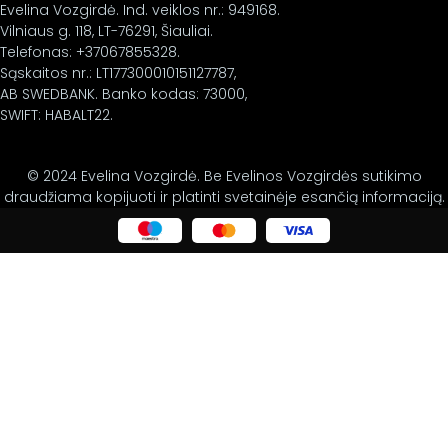
Evelina Vozgirdė. Ind. veiklos nr.: 949168.
Vilniaus g. 118, LT-76291, Šiauliai.
Telefonas: +37067855328.
Sąskaitos nr.: LT177300010151127787,
AB SWEDBANK. Banko kodas: 73000,
SWIFT: HABALT22.
© 2024 Evelina Vozgirdė. Be Evelinos Vozgirdės sutikimo
draudžiama kopijuoti ir platinti svetainėje esančią informaciją.