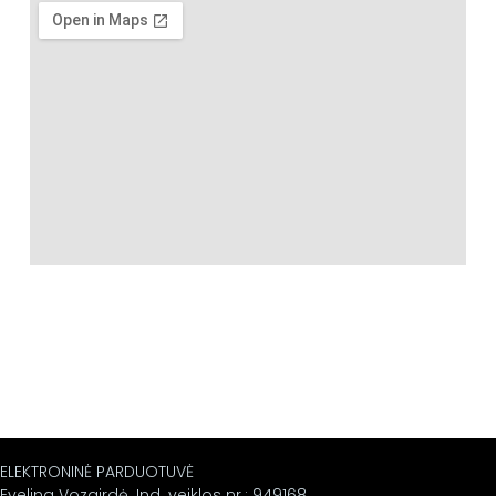
ELEKTRONINĖ PARDUOTUVĖ
Evelina Vozgirdė. Ind. veiklos nr.: 949168.