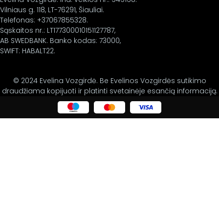
Vilniaus g. 118, LT-76291, Šiauliai.
Telefonas: +37067855328.
Sąskaitos nr.: LT177300010151127787,
AB SWEDBANK. Banko kodas: 73000,
SWIFT: HABALT22.
© 2024 Evelina Vozgirdė. Be Evelinos Vozgirdės sutikimo
draudžiama kopijuoti ir platinti svetainėje esančią informaciją.