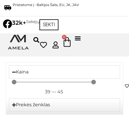
Pristatome į : Baltijos Šalis, EU, JK, JAV
Sekėjų
32k+
SEKTI
0
Kaina
39
—
45
Prekės ženklas