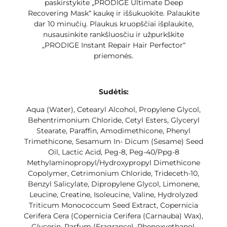
paskirstykite „PRODIGE Ultimate Deep
Recovering Mask“ kaukę ir iššukuokite. Palaukite
dar 10 minučių. Plaukus kruopščiai išplaukite,
nusausinkite rankšluosčiu ir užpurkškite
„PRODIGE Instant Repair Hair Perfector“
priemonės.
Sudėtis:
Aqua (Water), Cetearyl Alcohol, Propylene Glycol,
Behentrimonium Chloride, Cetyl Esters, Glyceryl
Stearate, Paraffin, Amodimethicone, Phenyl
Trimethicone, Sesamum In- Dicum (Sesame) Seed
Oil, Lactic Acid, Peg-8, Peg-40/Ppg-8
Methylaminopropyl/Hydroxypropyl Dimethicone
Copolymer, Cetrimonium Chloride, Trideceth-10,
Benzyl Salicylate, Dipropylene Glycol, Limonene,
Leucine, Creatine, Isoleucine, Valine, Hydrolyzed
Triticum Monococcum Seed Extract, Copernicia
Cerifera Cera (Copernicia Cerifera (Carnauba) Wax),
Glycerin, Parfum (Fragrance), Phenoxyethanol,