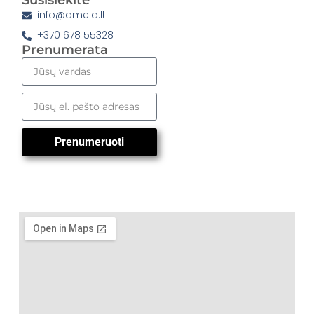
Susisiekite
info@amela.lt
+370 678 55328
Prenumerata
Prenumeruoti