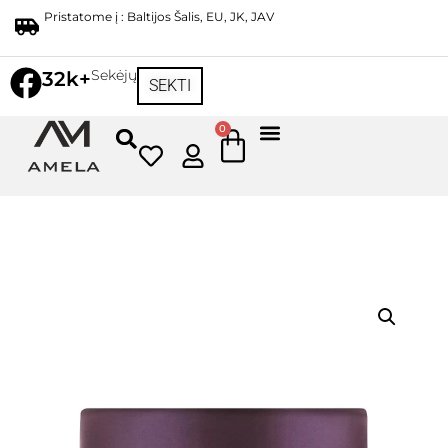
Pristatome į : Baltijos Šalis, EU, JK, JAV
Sekėjų
32k+
SEKTI
0