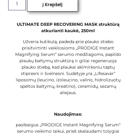
Į Krepšelį
ULTIMATE DEEP RECOVERING MASK struktūrą
atkurianti kaukė, 250ml
Užveria kutikulą, padeda prie plauko stiebo
prisitvirtinti veikliosioms „PRODIGE Instant
Magnifying Serum“ serumo medžiagoms, papildo
plaukų baltymų struktūrą ir giliai regeneruoja
plauko stiebą, kad plaukai akimirksniu taptų
stipresni ir švelnesni. Sudėtyje yra „Lifesaver“
liposomų (leucino, izoleucino, valino, hidrolizuotų
speltos baltymų, kreatino), ceramidų, sezamų
aliejaus.
Naudojimas:
pasibaigus „PRODIGE Instant Magnifying Serum“
serumo veikimo laikui, prieš skalaudami tolygiai