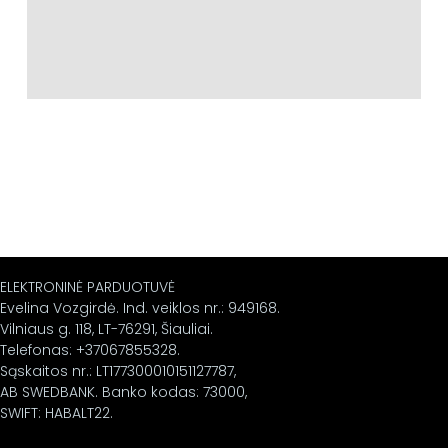
ELEKTRONINĖ PARDUOTUVĖ
Evelina Vozgirdė. Ind. veiklos nr.: 949168.
Vilniaus g. 118, LT-76291, Šiauliai.
Telefonas: +37067855328.
Sąskaitos nr.: LT177300010151127787,
AB SWEDBANK. Banko kodas: 73000,
SWIFT: HABALT22.