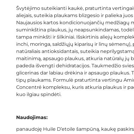
Švytėjimo suteikianti kaukė, praturtinta vertingais
aliejais, suteikia plaukams blizgesio ir palieka juos 
Naujausios kartos kondicionuojančių medžiagų m
suminkština plaukus, jų neapsunkindamas, todėl
tampa minkšti ir šilkiniai. Išskirtinis aliejų kompl
inchi, moringa, saldžiųjų kiparisų ir linų sėmenų), 
natūraliais antioksidantais, suteikia neprilygstamą 
maitinimą, apsaugo plaukus, atkuria natūralų jų ba
padeda išvengti dehidratacijos. Taukmedžio sviest
glicerinas dar labiau drėkina ir apsaugo plaukus. 
tipų plaukams. Formulė praturtinta vertingu Am
Concentré kompleksu, kuris atkuria plaukus ir p
kuo ilgiau spindėti.
Naudojimas:
panaudoję Huile D’etoile šampūną, kaukę paskirs