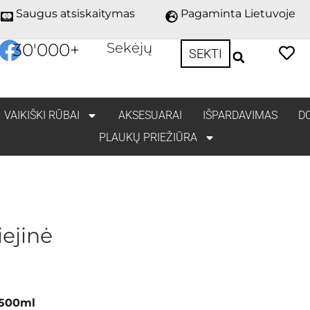
Saugus atsiskaitymas
Pagaminta Lietuvoje
30'000
+
Sekėjų
SEKTI
VAIKIŠKI RŪBAI
AKSESUARAI
IŠPARDAVIMAS
D
PLAUKŲ PRIEŽIŪRA
ejinė
 500ml