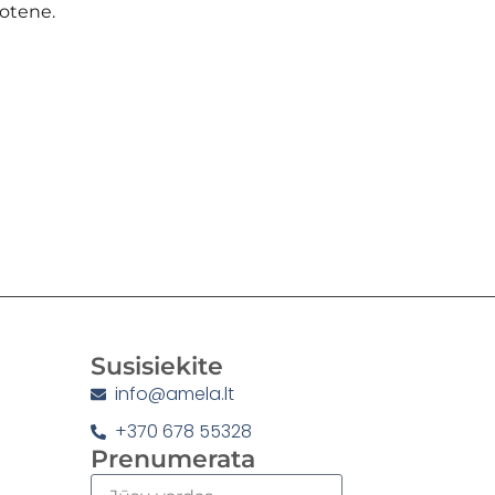
rotene.
Susisiekite
info@amela.lt
+370 678 55328
Prenumerata