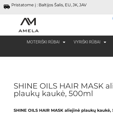
Pristatome į : Baltijos Šalis, EU, JK, JAV
MOTERIŠKI RŪBAI
VYRIŠKI RŪBAI
SHINE OILS HAIR MASK ali
plaukų kaukė, 500ml
SHINE OILS HAIR MASK aliejinė plaukų kaukė,