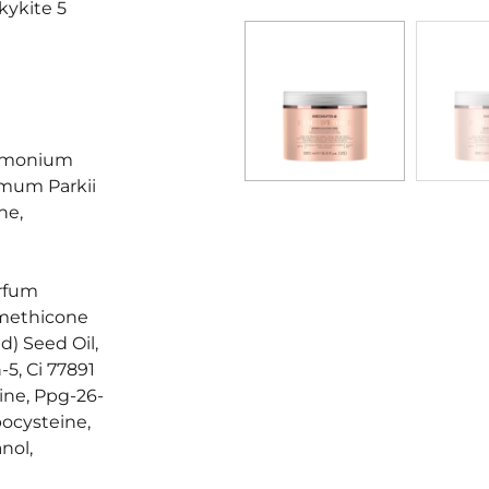
ikykite 5
trimonium
rmum Parkii
ne,
arfum
imethicone
) Seed Oil,
5, Ci 77891
nine, Ppg-26-
ocysteine,
nol,