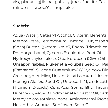
visą plaukų ilgį iki pat galiukų, įmasažuokite. Pala
minutes ir kruopščiai nuplaukite.
Sudėtis:
Aqua (Water), Cetearyl Alcohol, Glycerin, Behen
Methosulfate, Cetrimonium Chloride, Butyrospe
(Shea) Butter, Quaternium-87, Phenyl Trimethico
Phenoxyethanol, Cyperus Esculentus Root Oil,
Hydroxyethylcellulose, Olea Europaea (Olive) Oil
Unsaponifiables, Plukenetia Volubilis Seed Oil, P
(Fragrance), Silicone Quaternium-16/Glycidoxy D
Crosspolymer, Mica, Linum Usitatissimum (Linseed
Moringa Oleifera Seed Oil, Undeceth-11, Undeceth-
(Titanium Dioxide), Citric Acid, Serine, Bht, Threo
Buteth-26, Peg-40 Hydrogenated Castor Oil, Carb
Methylchloroisothiazolinone, Aminomethyl Propa
Helianthus Annuus (Sunflower) Seed Oil,