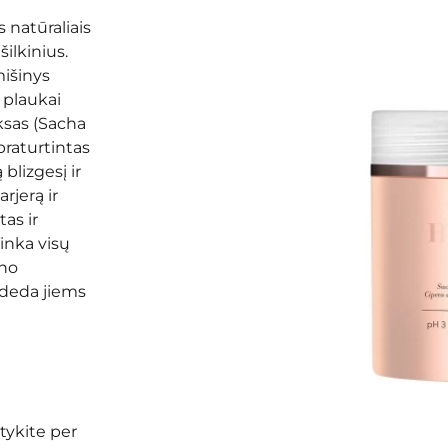
 natūraliais
šilkinius.
išinys
 plaukai
eksas (Sacha
praturtintas
blizgesį ir
rjerą ir
as ir
Tinka visų
ino
adeda jiems
tykite per