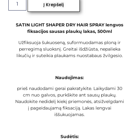
Į Krepšelį
SATIN LIGHT SHAPER DRY HAIR SPRAY lengvos
fiksacijos sausas plaukų lakas, 500ml
Užfiksuoja šukuoseną, suformuodamas ploną ir
perregimą sluoksnį. Greitai išdžiūsta, nepalieka
likučių ir suteikia plaukams nuostabaus žvilgesio.
Naudojimas:
prieš naudodami gerai pakratykite. Laikydami 30
cm nuo galvos, purkškite ant sausų plaukų.
Naudokite nedidelį kiekį priemonės, atsižvelgdami
į pageidaujamą fiksaciją. Lakas lengvai
iššukuojamas.
Sudėtis: