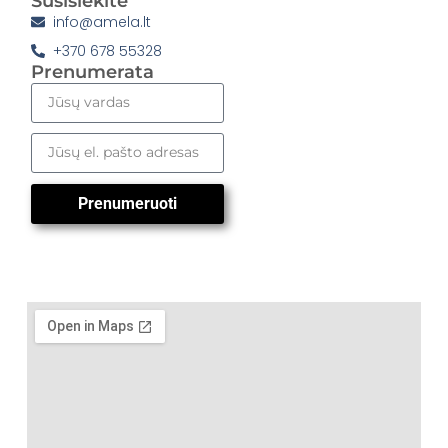
Susisiekite
info@amela.lt
+370 678 55328
Prenumerata
Prenumeruoti