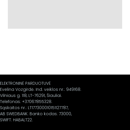
ELEKTRONINĖ PARDUOTUVĖ
Evelina Vozgirdė. Ind. veiklos nr.: 949168.
Vilniaus g. 118, LT-76291, Šiauliai.
Telefonas: +37067855328.
Sąskaitos nr.: LT177300010151127787,
AB SWEDBANK. Banko kodas: 73000,
SWIFT: HABALT22.