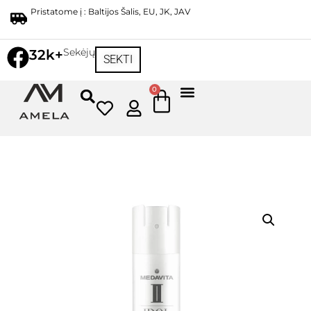
Pristatome į : Baltijos Šalis, EU, JK, JAV
Sekėjų
32k+
SEKTI
0