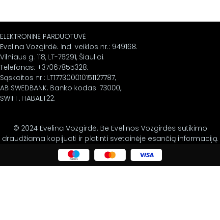
ELEKTRONINĖ PARDUOTUVĖ
Evelina Vozgirdė. Ind. veiklos nr.: 949168.
Vilniaus g. 118, LT-76291, Šiauliai.
Telefonas: +37067855328.
Sąskaitos nr.: LT177300010151127787,
AB SWEDBANK. Banko kodas: 73000,
SWIFT: HABALT22.
© 2024 Evelina Vozgirdė. Be Evelinos Vozgirdės sutikimo
draudžiama kopijuoti ir platinti svetainėje esančią informaciją.