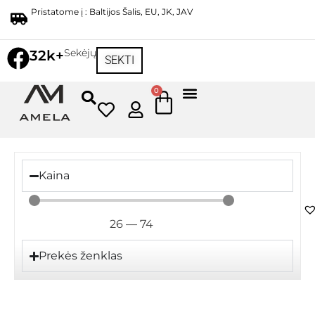
Pristatome į : Baltijos Šalis, EU, JK, JAV
Sekėjų
32k+
SEKTI
0
Kaina
26
—
74
Prekės ženklas