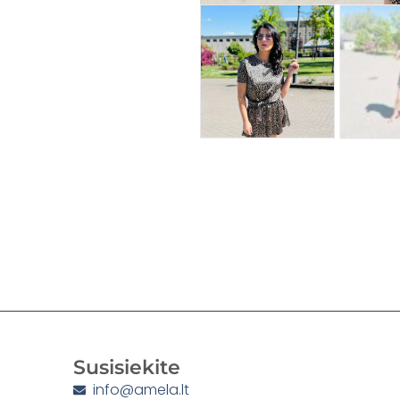
Susisiekite
info@amela.lt