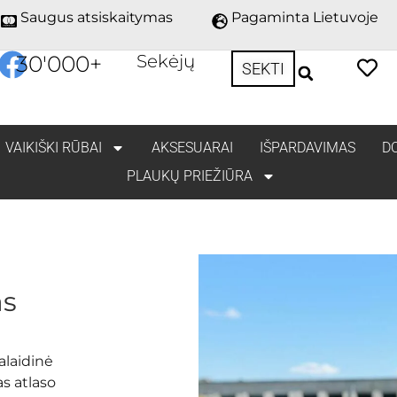
Saugus atsiskaitymas
Pagaminta Lietuvoje
30'000
+
Sekėjų
SEKTI
VAIKIŠKI RŪBAI
AKSESUARAI
IŠPARDAVIMAS
D
PLAUKŲ PRIEŽIŪRA
as
Palaidinė
s atlaso