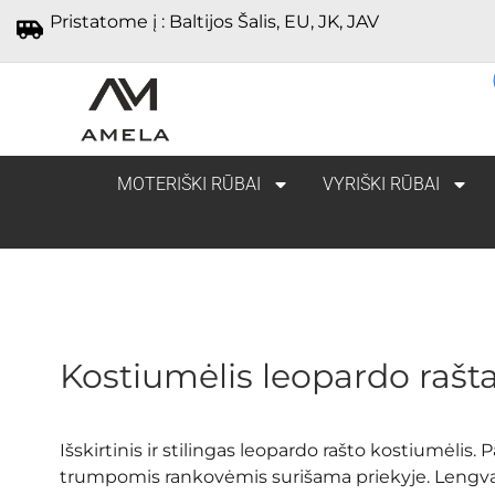
Pristatome į : Baltijos Šalis, EU, JK, JAV
MOTERIŠKI RŪBAI
VYRIŠKI RŪBAI
Kostiumėlis leopardo rašt
Išskirtinis ir stilingas leopardo rašto kostiumėlis. 
trumpomis rankovėmis surišama priekyje. Lengva