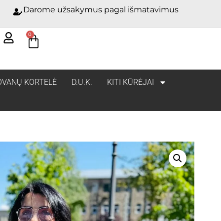
Darome užsakymus pagal išmatavimus
0
OVANŲ KORTELĖ
D.U.K.
KITI KŪRĖJAI