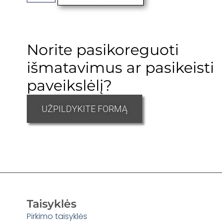
Norite pasikoreguoti
išmatavimus ar pasikeisti
paveikslėlį?
UŽPILDYKITE FORMĄ
Taisyklės
Pirkimo taisyklės