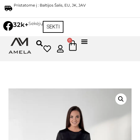
Pristatome į : Baltijos Šalis, EU, JK, JAV
Sekėjų
32k+
SEKTI
0