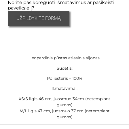
Norite pasikoreguoti išmatavimus ar pasikeisti
paveikslėlį?
UŽPILDYKITE FORMĄ
Leopardinis pūstas atlasinis sijonas
Sudėtis:
Poliesteris – 100%
Išmatavimai:
XS/S ilgis 46 cm, juosmuo 34cm (netempiant
gumos)
M/L ilgis 47 cm, juosmuo 37 cm (netempiant
gumos)