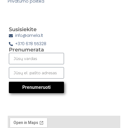
Privatumo politika
Susisiekite
info@amela.lt
+370 678 55328
Prenumerata
Prenumeruoti