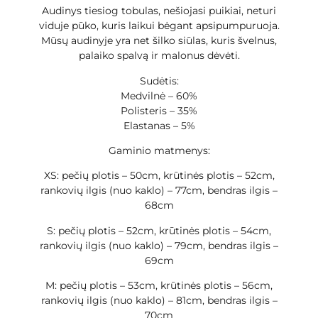
Audinys tiesiog tobulas, nešiojasi puikiai, neturi
viduje pūko, kuris laikui bėgant apsipumpuruoja.
Mūsų audinyje yra net šilko siūlas, kuris švelnus,
palaiko spalvą ir malonus dėvėti.
Sudėtis:
Medvilnė – 60%
Polisteris – 35%
Elastanas – 5%
Gaminio matmenys:
XS: pečių plotis – 50cm, krūtinės plotis – 52cm,
rankovių ilgis (nuo kaklo) – 77cm, bendras ilgis –
68cm
S: pečių plotis – 52cm, krūtinės plotis – 54cm,
rankovių ilgis (nuo kaklo) – 79cm, bendras ilgis –
69cm
M: pečių plotis – 53cm, krūtinės plotis – 56cm,
rankovių ilgis (nuo kaklo) – 81cm, bendras ilgis –
70cm