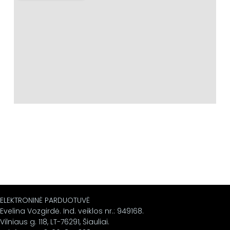
ELEKTRONINĖ PARDUOTUVĖ
Evelina Vozgirdė. Ind. veiklos nr.: 949168.
Vilniaus g. 118, LT-76291, Šiauliai.