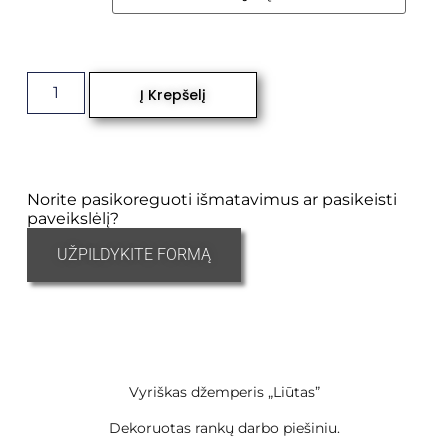
Į Krepšelį
Norite pasikoreguoti išmatavimus ar pasikeisti
paveikslėlį?
UŽPILDYKITE FORMĄ
Vyriškas džemperis „Liūtas”
Dekoruotas rankų darbo piešiniu.