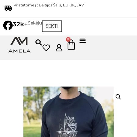
Pristatome į : Baltijos Šalis, EU, JK, JAV
Sekėjų
32k+
SEKTI
0