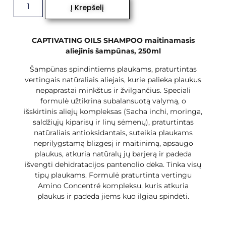
Į Krepšelį
CAPTIVATING OILS SHAMPOO maitinamasis
aliejinis šampūnas, 250ml
Šampūnas spindintiems plaukams, praturtintas
vertingais natūraliais aliejais, kurie palieka plaukus
nepaprastai minkštus ir žvilgančius. Speciali
formulė užtikrina subalansuotą valymą, o
išskirtinis aliejų kompleksas (Sacha inchi, moringa,
saldžiųjų kiparisų ir linų sėmenų), praturtintas
natūraliais antioksidantais, suteikia plaukams
neprilygstamą blizgesį ir maitinimą, apsaugo
plaukus, atkuria natūralų jų barjerą ir padeda
išvengti dehidratacijos pantenolio dėka. Tinka visų
tipų plaukams. Formulė praturtinta vertingu
Amino Concentré kompleksu, kuris atkuria
plaukus ir padeda jiems kuo ilgiau spindėti.