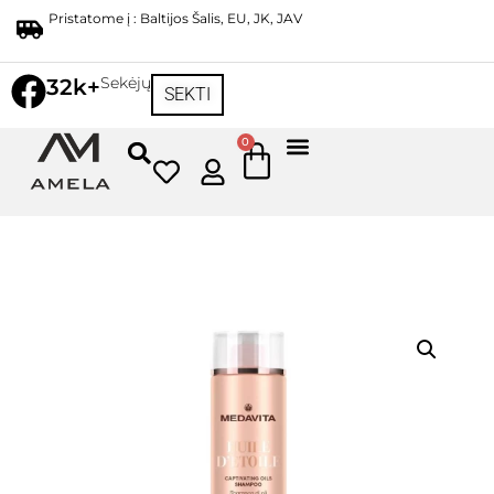
Pristatome į : Baltijos Šalis, EU, JK, JAV
Sekėjų
32k+
SEKTI
0