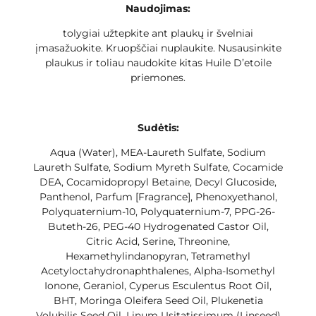
Naudojimas:
tolygiai užtepkite ant plaukų ir švelniai
įmasažuokite. Kruopščiai nuplaukite. Nusausinkite
plaukus ir toliau naudokite kitas Huile D’etoile
priemones.
Sudėtis:
Aqua (Water), MEA-Laureth Sulfate, Sodium
Laureth Sulfate, Sodium Myreth Sulfate, Cocamide
DEA, Cocamidopropyl Betaine, Decyl Glucoside,
Panthenol, Parfum [Fragrance], Phenoxyethanol,
Polyquaternium-10, Polyquaternium-7, PPG-26-
Buteth-26, PEG-40 Hydrogenated Castor Oil,
Citric Acid, Serine, Threonine,
Hexamethylindanopyran, Tetramethyl
Acetyloctahydronaphthalenes, Alpha-Isomethyl
Ionone, Geraniol, Cyperus Esculentus Root Oil,
BHT, Moringa Oleifera Seed Oil, Plukenetia
Volubilis Seed Oil, Linum Usitatissimum (Linseed)