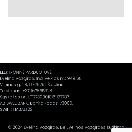
ELEKTRONINĖ PARDUOTUVĖ
Evelina Vozgirdė. Ind. veiklos nr.: 949168.
Vilniaus g. 118, LT-76291, Šiauliai.
Telefonas: +37067855328.
Sąskaitos nr.: LT177300010151127787,
AB SWEDBANK. Banko kodas: 73000,
SWIFT: HABALT22.
© 2024 Evelina Vozgirdė. Be Evelinos Vozgirdės sutikimo