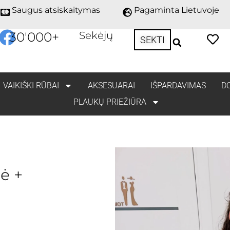
Saugus atsiskaitymas
Pagaminta Lietuvoje
30'000
+
Sekėjų
SEKTI
VAIKIŠKI RŪBAI
AKSESUARAI
IŠPARDAVIMAS
D
PLAUKŲ PRIEŽIŪRA
ė +