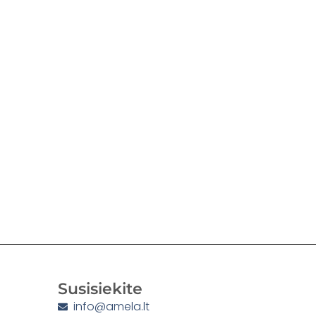
Susisiekite
info@amela.lt