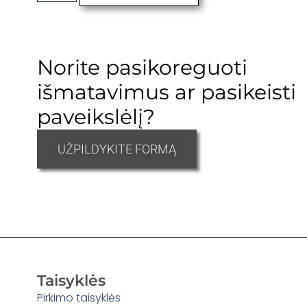
Norite pasikoreguoti
išmatavimus ar pasikeisti
paveikslėlį?
UŽPILDYKITE FORMĄ
Taisyklės
Pirkimo taisyklės