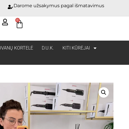
Darome užsakymus pagal išmatavimus
0
OVANŲ KORTELĖ
D.U.K.
KITI KŪRĖJAI