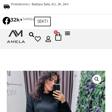
Pristatome į : Baltijos Šalis, EU, JK, JAV
Sekėjų
32k+
SEKTI
0