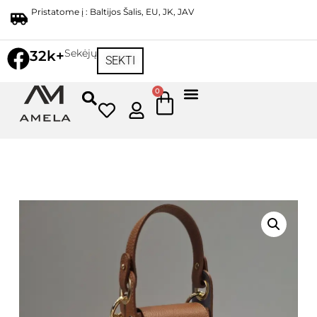
Pristatome į : Baltijos Šalis, EU, JK, JAV
Sekėjų
32k+
SEKTI
0