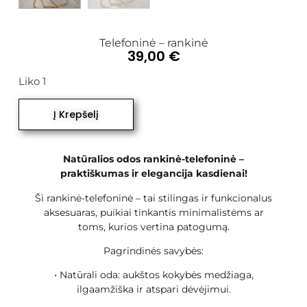
Telefoninė – rankinė
39,00
€
Liko 1
Į Krepšelį
Natūralios odos rankinė-telefoninė –
praktiškumas ir elegancija kasdienai!
Ši rankinė-telefoninė – tai stilingas ir funkcionalus
aksesuaras, puikiai tinkantis minimalistėms ar
toms, kurios vertina patogumą.
Pagrindinės savybės:
• Natūrali oda: aukštos kokybės medžiaga,
ilgaamžiška ir atspari dėvėjimui.