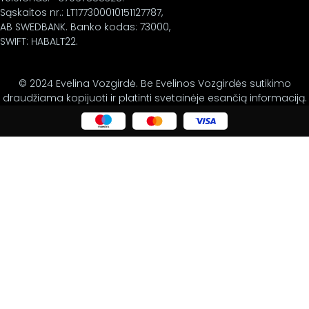
Sąskaitos nr.: LT177300010151127787,
AB SWEDBANK. Banko kodas: 73000,
SWIFT: HABALT22.
© 2024 Evelina Vozgirdė. Be Evelinos Vozgirdės sutikimo
draudžiama kopijuoti ir platinti svetainėje esančią informaciją.