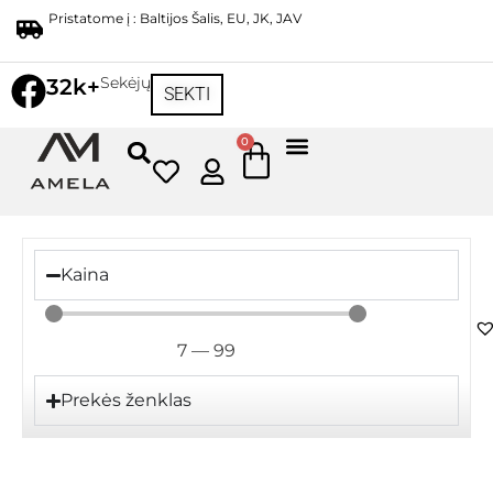
Pristatome į : Baltijos Šalis, EU, JK, JAV
Sekėjų
32k+
SEKTI
0
Kaina
7
—
99
Prekės ženklas