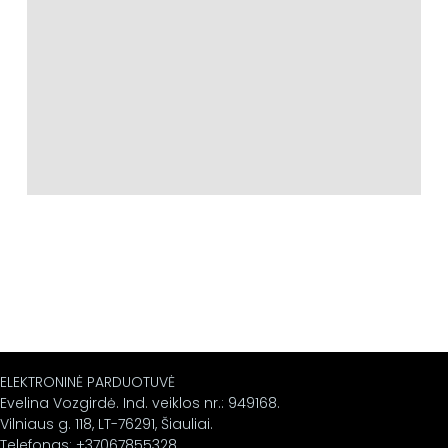
ELEKTRONINĖ PARDUOTUVĖ
Evelina Vozgirdė. Ind. veiklos nr.: 949168.
Vilniaus g. 118, LT-76291, Šiauliai.
Telefonas: +37067855328.