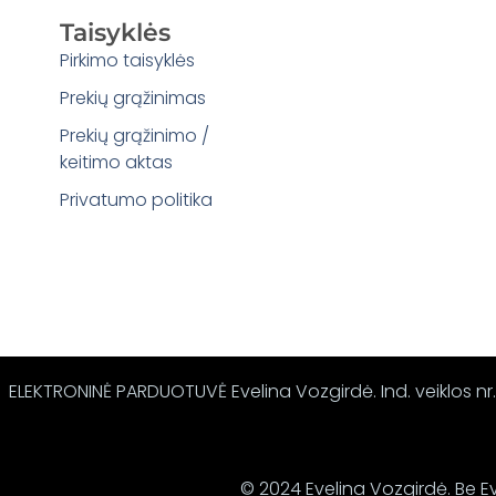
Taisyklės
Pirkimo taisyklės
Prekių grąžinimas
Prekių grąžinimo /
keitimo aktas
Privatumo politika
ELEKTRONINĖ PARDUOTUVĖ Evelina Vozgirdė. Ind. veiklos nr.:
© 2024 Evelina Vozgirdė. Be Ev