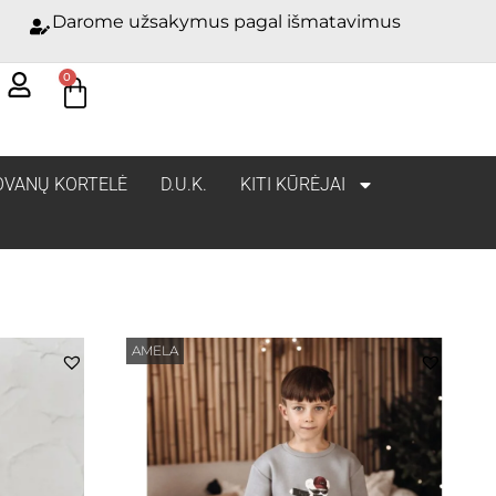
Darome užsakymus pagal išmatavimus
0
OVANŲ KORTELĖ
D.U.K.
KITI KŪRĖJAI
AMELA