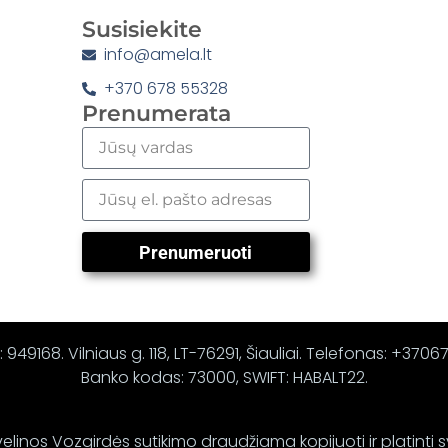
Susisiekite
info@amela.lt
+370 678 55328
Prenumerata
Prenumeruoti
 949168. Vilniaus g. 118, LT-76291, Šiauliai. Telefonas: +370
Banko kodas: 73000, SWIFT: HABALT22.
elinos Vozgirdės sutikimo draudžiama kopijuoti ir platinti 