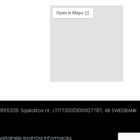
67855328. Sąskaitos nr.: LT177300010151127787, AB SWEDBANK.
svetainėje esančią informaciją.