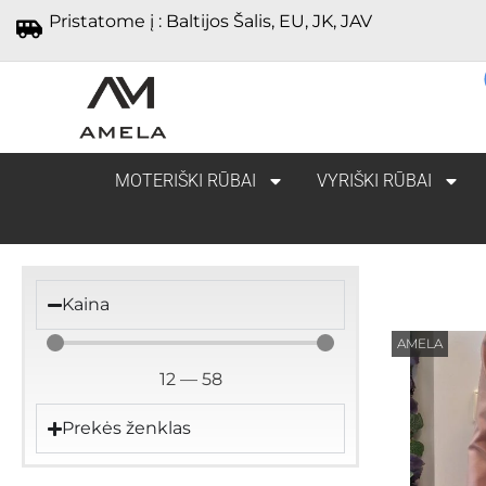
Pristatome į : Baltijos Šalis, EU, JK, JAV
MOTERIŠKI RŪBAI
VYRIŠKI RŪBAI
Kaina
AMELA
12
—
58
Prekės ženklas