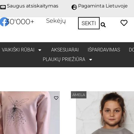
Saugus atsiskaitymas
Pagaminta Lietuvoje
30'000
+
Sekėjų
SEKTI
VAIKIŠKI RŪBAI
AKSESUARAI
IŠPARDAVIMAS
D
PLAUKŲ PRIEŽIŪRA
AMELA