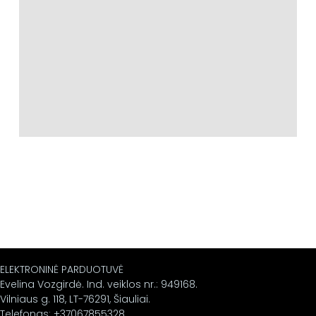
ELEKTRONINĖ PARDUOTUVĖ
Evelina Vozgirdė. Ind. veiklos nr.: 949168.
Vilniaus g. 118, LT-76291, Šiauliai.
Telefonas: +37067855328.