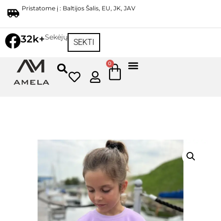
Pristatome į : Baltijos Šalis, EU, JK, JAV
Sekėjų
32k+
SEKTI
0