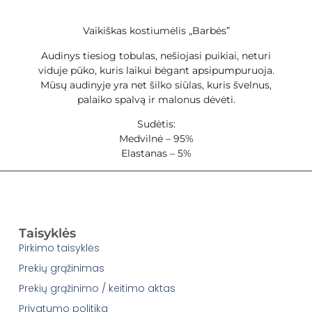
Vaikiškas kostiumėlis „Barbės”
Audinys tiesiog tobulas, nešiojasi puikiai, neturi
viduje pūko, kuris laikui bėgant apsipumpuruoja.
Mūsų audinyje yra net šilko siūlas, kuris švelnus,
palaiko spalvą ir malonus dėvėti.
Sudėtis:
Medvilnė – 95%
Elastanas – 5%
Taisyklės
Pirkimo taisyklės
Prekių grąžinimas
Prekių grąžinimo / keitimo aktas
Privatumo politika