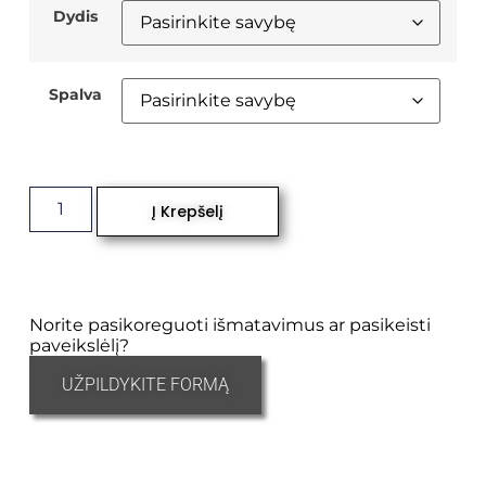
Dydis
Spalva
Į Krepšelį
Norite pasikoreguoti išmatavimus ar pasikeisti
paveikslėlį?
UŽPILDYKITE FORMĄ