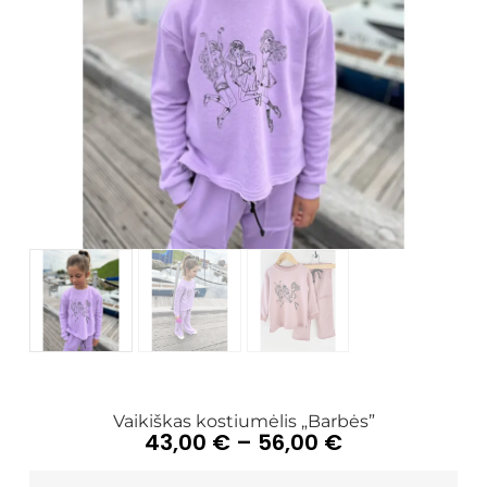
Vaikiškas kostiumėlis „Barbės”
43,00
€
–
56,00
€