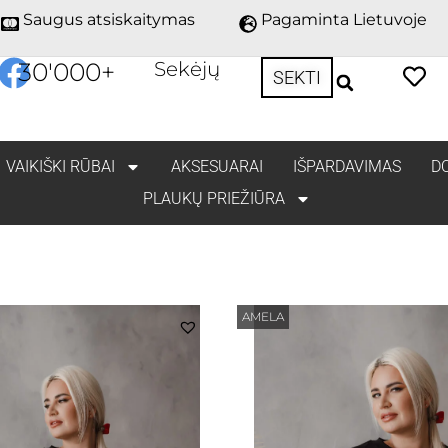
Saugus atsiskaitymas
Pagaminta Lietuvoje
30'000
+
Sekėjų
SEKTI
VAIKIŠKI RŪBAI
AKSESUARAI
IŠPARDAVIMAS
D
PLAUKŲ PRIEŽIŪRA
AMELA