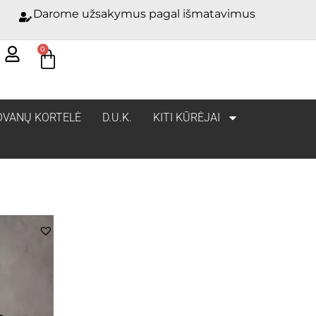
Darome užsakymus pagal išmatavimus
0
OVANŲ KORTELĖ
D.U.K.
KITI KŪRĖJAI