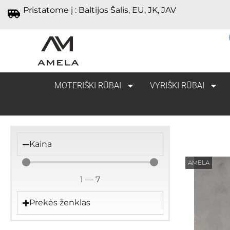
Pristatome į : Baltijos Šalis, EU, JK, JAV
MOTERIŠKI RŪBAI
VYRIŠKI RŪBAI
Kaina
AMELA
1
—
7
Prekės ženklas