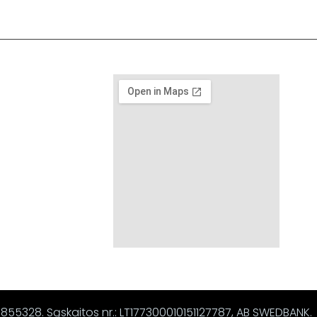
67855328. Sąskaitos nr.: LT177300010151127787, AB SWEDBANK.