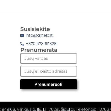
Susisiekite
info@amela.lt
+370 678 55328
Prenumerata
Prenumeruoti
 949168. Vilniaus g. 118, LT-76291, Šiauliai. Telefonas: +370