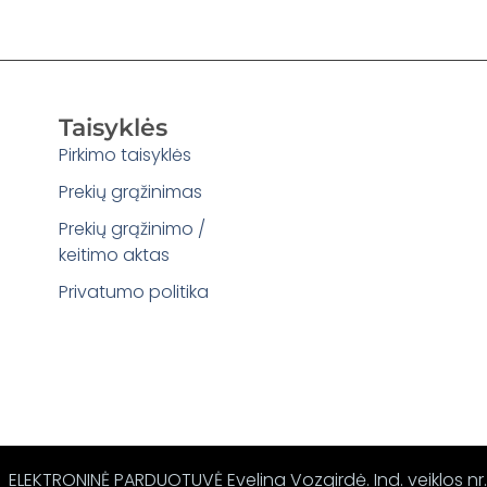
Taisyklės
Pirkimo taisyklės
Prekių grąžinimas
Prekių grąžinimo /
keitimo aktas
Privatumo politika
ELEKTRONINĖ PARDUOTUVĖ Evelina Vozgirdė. Ind. veiklos nr.: