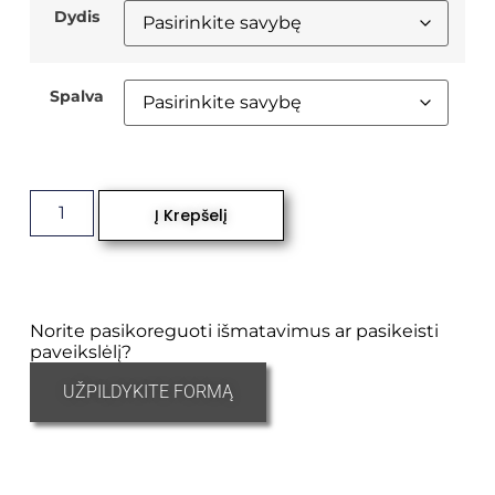
Dydis
Spalva
Į Krepšelį
Norite pasikoreguoti išmatavimus ar pasikeisti
paveikslėlį?
UŽPILDYKITE FORMĄ