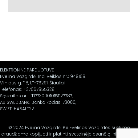
ELEKTRONINĖ PARDUOTUVĖ
Evelina Vozgirdė. Ind. veiklos nr.: 949168.
Vilniaus g. 118, LT-76291, Šiauliai.
Telefonas: +37067855328.
Sąskaitos nr.: LT177300010151127787,
AB SWEDBANK. Banko kodas: 73000,
SWIFT: HABALT22.
© 2024 Evelina Vozgirdė. Be Evelinos Vozgirdės sutikimo
draudžiama kopijuoti ir platinti svetainėje esančią informaciją.