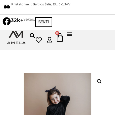
Pristatome į : Baltijos Šalis, EU, JK, JAV
Sekėjų
32k+
SEKTI
0