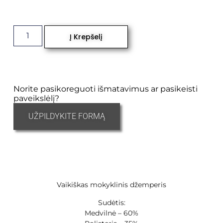
Į Krepšelį
Norite pasikoreguoti išmatavimus ar pasikeisti
paveikslėlį?
UŽPILDYKITE FORMĄ
Vaikiškas mokyklinis džemperis
Sudėtis:
Medvilnė – 60%