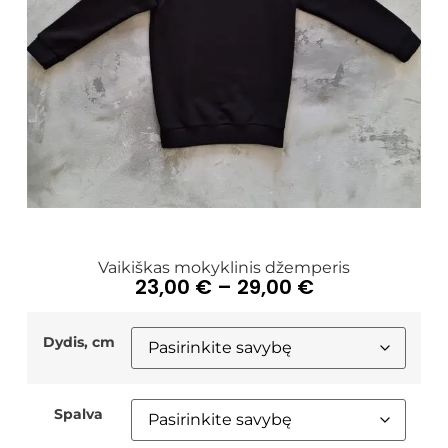
Vaikiškas mokyklinis džemperis
23,00
€
–
29,00
€
Dydis, cm
Spalva