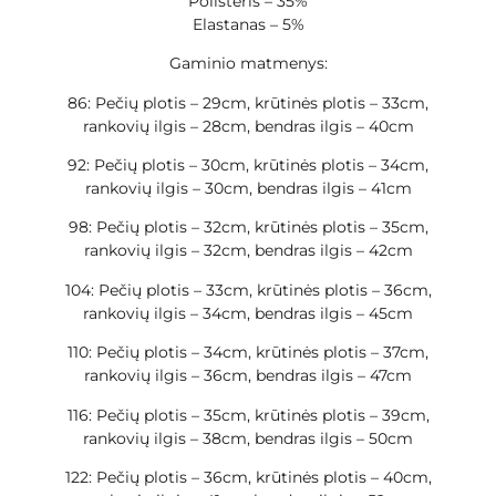
Polisteris – 35%
Elastanas – 5%
Gaminio matmenys:
86: Pečių plotis – 29cm, krūtinės plotis – 33cm,
rankovių ilgis – 28cm, bendras ilgis – 40cm
92: Pečių plotis – 30cm, krūtinės plotis – 34cm,
rankovių ilgis – 30cm, bendras ilgis – 41cm
98: Pečių plotis – 32cm, krūtinės plotis – 35cm,
rankovių ilgis – 32cm, bendras ilgis – 42cm
104: Pečių plotis – 33cm, krūtinės plotis – 36cm,
rankovių ilgis – 34cm, bendras ilgis – 45cm
110: Pečių plotis – 34cm, krūtinės plotis – 37cm,
rankovių ilgis – 36cm, bendras ilgis – 47cm
116: Pečių plotis – 35cm, krūtinės plotis – 39cm,
rankovių ilgis – 38cm, bendras ilgis – 50cm
122: Pečių plotis – 36cm, krūtinės plotis – 40cm,