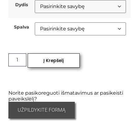
Dydis
Spalva
Į Krepšelį
Norite pasikoreguoti išmatavimus ar pasikeisti
paveikslėlį?
UŽPILDYKITE FORMĄ