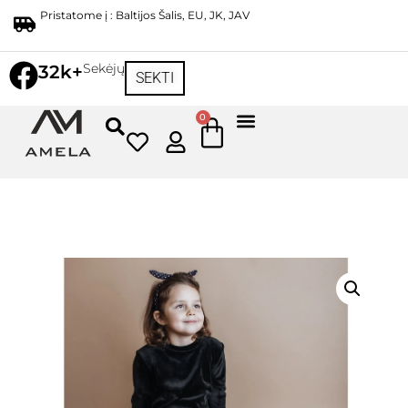
Pristatome į : Baltijos Šalis, EU, JK, JAV
Sekėjų
32k+
SEKTI
0