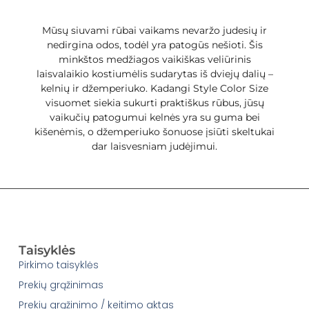
Mūsų siuvami rūbai vaikams nevaržo judesių ir
nedirgina odos, todėl yra patogūs nešioti. Šis
minkštos medžiagos vaikiškas veliūrinis
laisvalaikio kostiumėlis sudarytas iš dviejų dalių –
kelnių ir džemperiuko. Kadangi Style Color Size
visuomet siekia sukurti praktiškus rūbus, jūsų
vaikučių patogumui kelnės yra su guma bei
kišenėmis, o džemperiuko šonuose įsiūti skeltukai
dar laisvesniam judėjimui.
Taisyklės
Pirkimo taisyklės
Prekių grąžinimas
Prekių grąžinimo / keitimo aktas