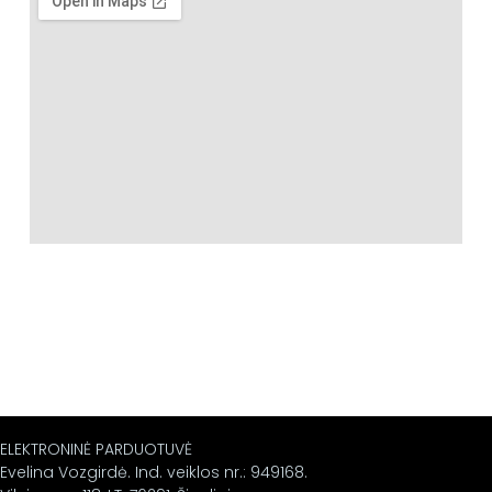
ELEKTRONINĖ PARDUOTUVĖ
Evelina Vozgirdė. Ind. veiklos nr.: 949168.