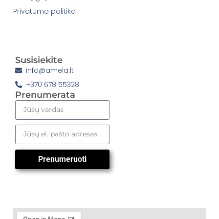
Privatumo politika
Susisiekite
info@amela.lt
+370 678 55328
Prenumerata
Prenumeruoti