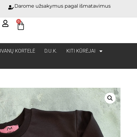
Darome užsakymus pagal išmatavimus
0
OVANŲ KORTELĖ
D.U.K.
KITI KŪRĖJAI