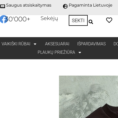
Saugus atsiskaitymas
Pagaminta Lietuvoje
30'000
+
Sekėjų
SEKTI
VAIKIŠKI RŪBAI
AKSESUARAI
IŠPARDAVIMAS
D
PLAUKŲ PRIEŽIŪRA