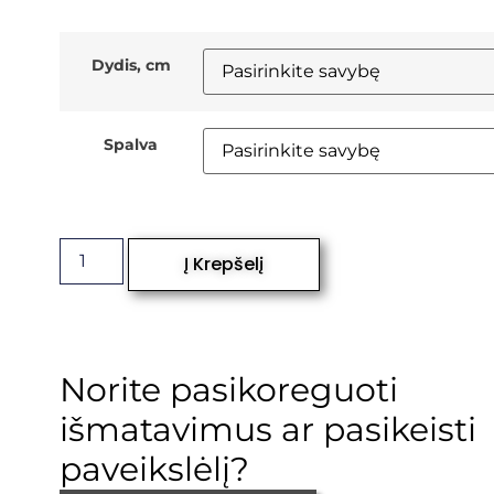
Dydis, cm
Spalva
Į Krepšelį
Norite pasikoreguoti
išmatavimus ar pasikeisti
paveikslėlį?