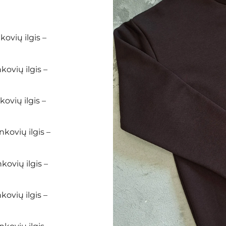
kovių ilgis –
kovių ilgis –
kovių ilgis –
nkovių ilgis –
kovių ilgis –
kovių ilgis –