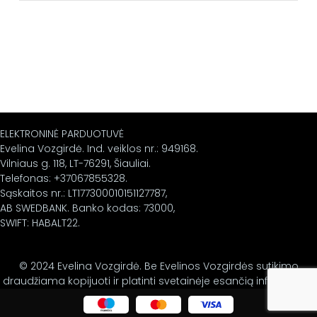
ELEKTRONINĖ PARDUOTUVĖ
Evelina Vozgirdė. Ind. veiklos nr.: 949168.
Vilniaus g. 118, LT-76291, Šiauliai.
Telefonas: +37067855328.
Sąskaitos nr.: LT177300010151127787,
AB SWEDBANK. Banko kodas: 73000,
SWIFT: HABALT22.
© 2024 Evelina Vozgirdė. Be Evelinos Vozgirdės sutikimo
draudžiama kopijuoti ir platinti svetainėje esančią informaciją.