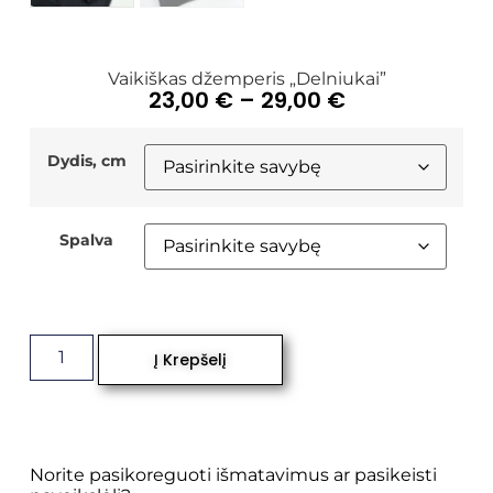
Vaikiškas džemperis „Delniukai”
23,00
€
–
29,00
€
Dydis, cm
Spalva
Į Krepšelį
Norite pasikoreguoti išmatavimus ar pasikeisti