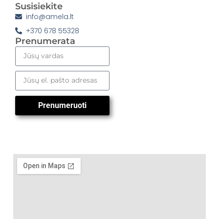
Susisiekite
info@amela.lt
+370 678 55328
Prenumerata
Prenumeruoti