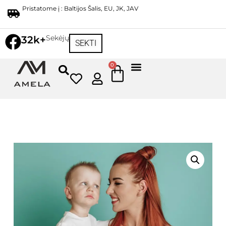
Pristatome į : Baltijos Šalis, EU, JK, JAV
Sekėjų
32k+
SEKTI
0