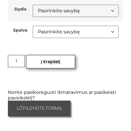
Dydis
Spalva
Į Krepšelį
Norite pasikoreguoti išmatavimus ar pasikeisti
paveikslėlį?
UŽPILDYKITE FORMĄ