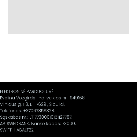
ELEKTRONINĖ PARDUOTUVĖ
Evelina Vozgirdė. Ind. veiklos nr.: 949168.
Vilniaus g. 118, LT-76291, Šiauliai.
Telefonas: +37067855328.
Sąskaitos nr.: LT177300010151127787,
AB SWEDBANK. Banko kodas: 73000,
SWIFT: HABALT22.