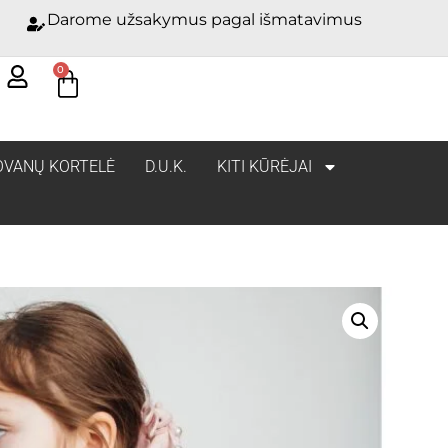
Darome užsakymus pagal išmatavimus
0
OVANŲ KORTELĖ
D.U.K.
KITI KŪRĖJAI