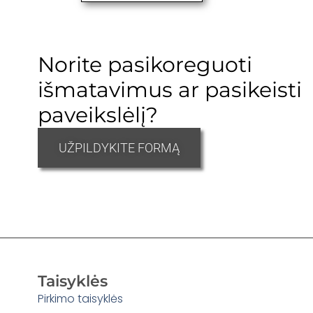
Norite pasikoreguoti
išmatavimus ar pasikeisti
paveikslėlį?
UŽPILDYKITE FORMĄ
Taisyklės
Pirkimo taisyklės