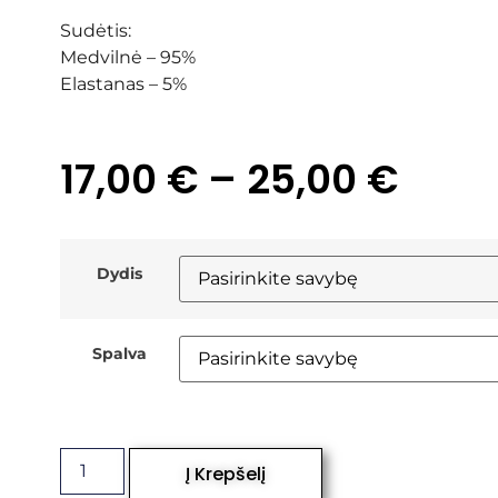
Sudėtis:
Medvilnė – 95%
Elastanas – 5%
17,00
€
–
25,00
€
Dydis
Spalva
Į Krepšelį