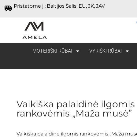
Pristatome į : Baltijos Šalis, EU, JK, JAV
MOTERIŠKI RŪBAI
VYRIŠKI RŪBAI
Vaikiška palaidinė ilgomis
rankovėmis „Maža musė”
Vaikiška palaidinė ilgomis rankovėmis „Maža mus