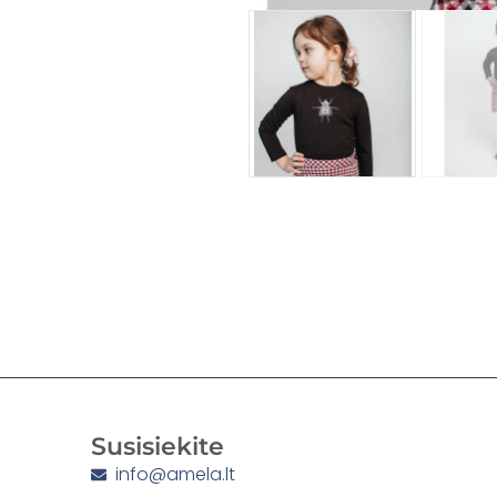
Susisiekite
info@amela.lt