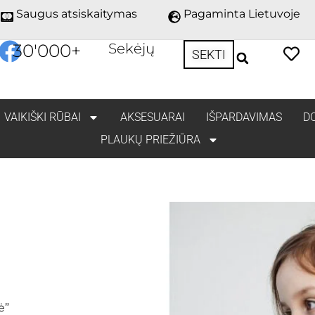
Saugus atsiskaitymas
Pagaminta Lietuvoje
30'000
+
Sekėjų
SEKTI
VAIKIŠKI RŪBAI
AKSESUARAI
IŠPARDAVIMAS
D
PLAUKŲ PRIEŽIŪRA
ė”