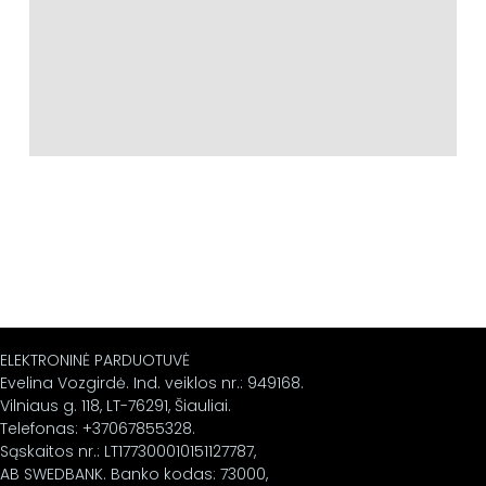
ELEKTRONINĖ PARDUOTUVĖ
Evelina Vozgirdė. Ind. veiklos nr.: 949168.
Vilniaus g. 118, LT-76291, Šiauliai.
Telefonas: +37067855328.
Sąskaitos nr.: LT177300010151127787,
AB SWEDBANK. Banko kodas: 73000,