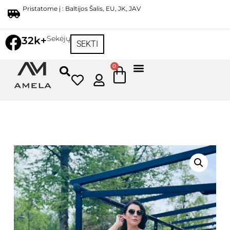
Pristatome į : Baltijos Šalis, EU, JK, JAV
Sekėjų
32k+
SEKTI
0