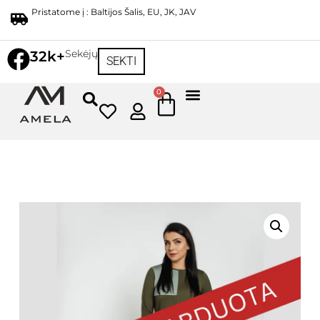
Pristatome į : Baltijos Šalis, EU, JK, JAV
Sekėjų
32k+
SEKTI
0