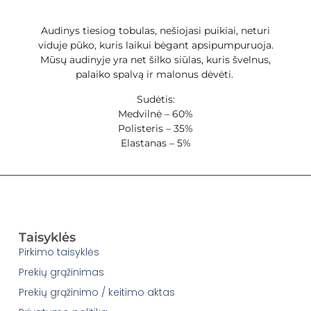
Audinys tiesiog tobulas, nešiojasi puikiai, neturi
viduje pūko, kuris laikui bėgant apsipumpuruoja.
Mūsų audinyje yra net šilko siūlas, kuris švelnus,
palaiko spalvą ir malonus dėvėti.
Sudėtis:
Medvilnė – 60%
Polisteris – 35%
Elastanas – 5%
Taisyklės
Pirkimo taisyklės
Prekių grąžinimas
Prekių grąžinimo / keitimo aktas