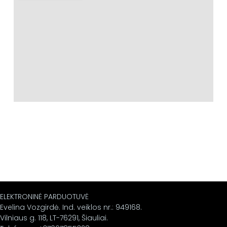
ELEKTRONINĖ PARDUOTUVĖ
Evelina Vozgirdė. Ind. veiklos nr.: 949168.
Vilniaus g. 118, LT-76291, Šiauliai.