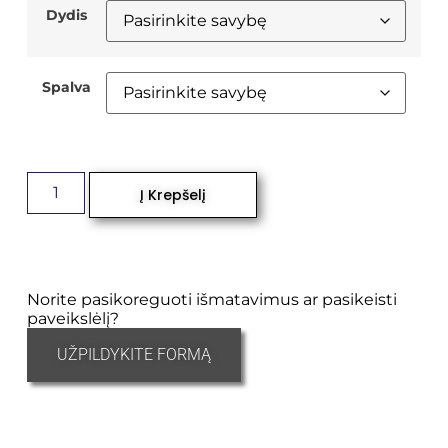
Dydis
Spalva
Į Krepšelį
Norite pasikoreguoti išmatavimus ar pasikeisti
paveikslėlį?
UŽPILDYKITE FORMĄ