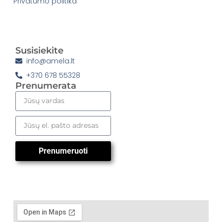
Privatumo politika
Susisiekite
info@amela.lt
+370 678 55328
Prenumerata
Prenumeruoti