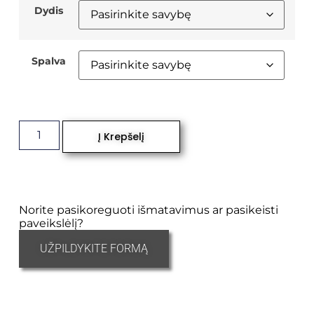
Dydis
Spalva
Į Krepšelį
Norite pasikoreguoti išmatavimus ar pasikeisti
paveikslėlį?
UŽPILDYKITE FORMĄ