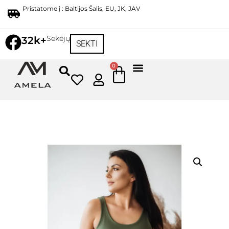
Pristatome į : Baltijos Šalis, EU, JK, JAV
Sekėjų
32k+
SEKTI
0