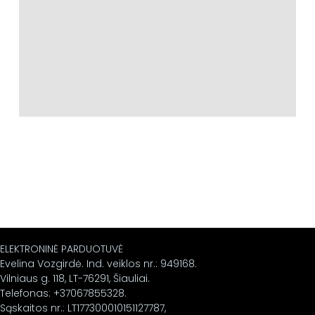
ELEKTRONINĖ PARDUOTUVĖ
Evelina Vozgirdė. Ind. veiklos nr.: 949168.
Vilniaus g. 118, LT-76291, Šiauliai.
Telefonas: +37067855328.
Sąskaitos nr.: LT177300010151127787,