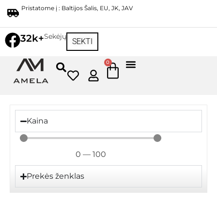
Pristatome į : Baltijos Šalis, EU, JK, JAV
Sekėjų
32k+
SEKTI
0
Kaina
0
—
100
Prekės ženklas