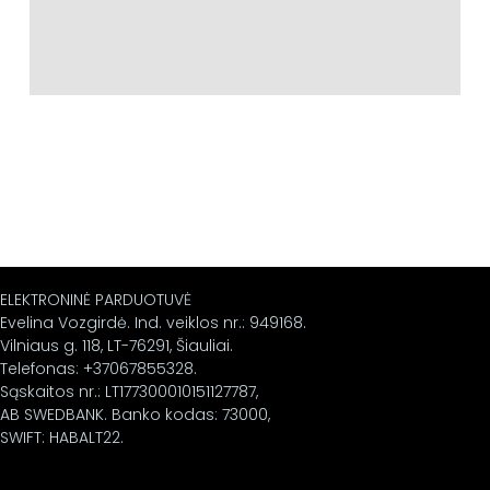
ELEKTRONINĖ PARDUOTUVĖ
Evelina Vozgirdė. Ind. veiklos nr.: 949168.
Vilniaus g. 118, LT-76291, Šiauliai.
Telefonas: +37067855328.
Sąskaitos nr.: LT177300010151127787,
AB SWEDBANK. Banko kodas: 73000,
SWIFT: HABALT22.