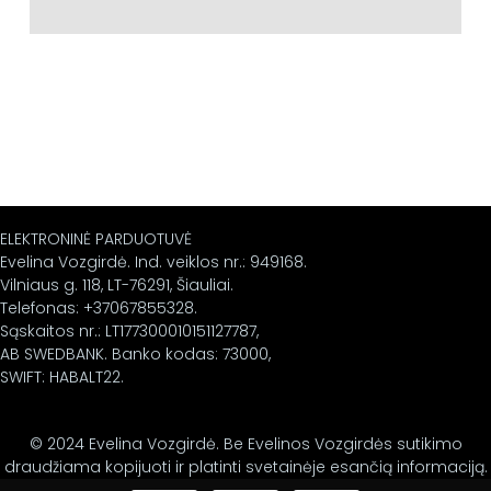
ELEKTRONINĖ PARDUOTUVĖ
Evelina Vozgirdė. Ind. veiklos nr.: 949168.
Vilniaus g. 118, LT-76291, Šiauliai.
Telefonas: +37067855328.
Sąskaitos nr.: LT177300010151127787,
AB SWEDBANK. Banko kodas: 73000,
SWIFT: HABALT22.
© 2024 Evelina Vozgirdė. Be Evelinos Vozgirdės sutikimo
draudžiama kopijuoti ir platinti svetainėje esančią informaciją.