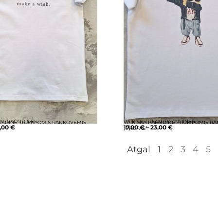
AI
,
PALAIDINĖS
VAIKIŠKI RŪBAI
,
PALAIDINĖS
LAIDINĖ TRUMPOMIS RANKOVĖMIS
VAIKIŠKA PALAIDINĖ TRUMPOMIS R
,00
€
17,00
€
–
23,00
€
„PROFAS”
Atgal
1
2
3
4
5