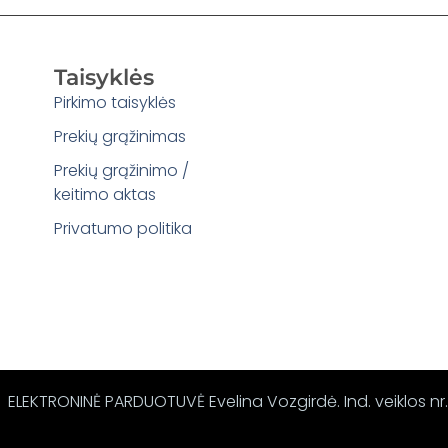
Taisyklės
Pirkimo taisyklės
Prekių grąžinimas
Prekių grąžinimo /
keitimo aktas
Privatumo politika
ELEKTRONINĖ PARDUOTUVĖ Evelina Vozgirdė. Ind. veiklos nr.: