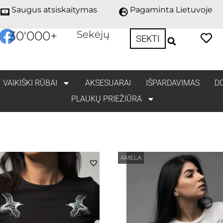
Saugus atsiskaitymas
Pagaminta Lietuvoje
30'000
+
Sekėjų
SEKTI
VAIKIŠKI RŪBAI
AKSESUARAI
IŠPARDAVIMAS
D
PLAUKŲ PRIEŽIŪRA
AMELA