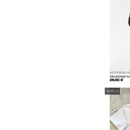
MOTERIŠKI R
RANKOVĖMI
PALAIDINĖ I
29,00
€
ŠIRDELĖ”
AMELA