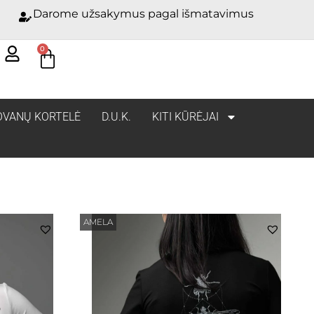
Darome užsakymus pagal išmatavimus
0
OVANŲ KORTELĖ
D.U.K.
KITI KŪRĖJAI
AMELA