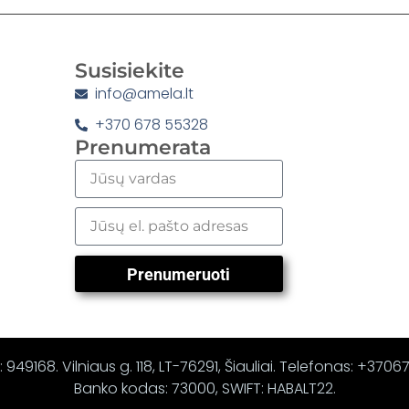
Susisiekite
info@amela.lt
+370 678 55328
Prenumerata
Prenumeruoti
 949168. Vilniaus g. 118, LT-76291, Šiauliai. Telefonas: +370
Banko kodas: 73000, SWIFT: HABALT22.