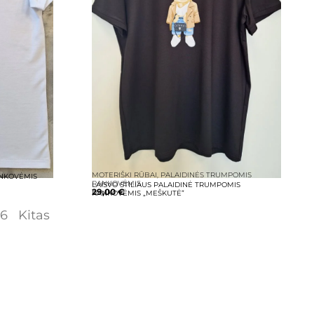
MOTERIŠKI RŪBAI
,
PALAIDINĖS TRUMPOMIS
ANKOVĖMIS
RANKOVĖMIS
LAISVO STILIAUS PALAIDINĖ TRUMPOMIS
29,00
€
RANKOVĖMIS „MEŠKUTĖ”
6
Kitas