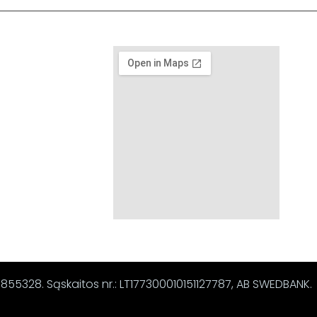
67855328. Sąskaitos nr.: LT177300010151127787, AB SWEDBANK.