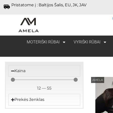
Pristatome į : Baltijos Šalis, EU, JK, JAV
MOTERIŠKI RŪBAI
VYRIŠKI RŪBAI
Kaina
AMELA
12
—
55
Prekės ženklas