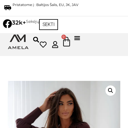
Pristatome į : Baltijos Šalis, EU, JK, JAV
Sekėjų
32k+
SEKTI
0