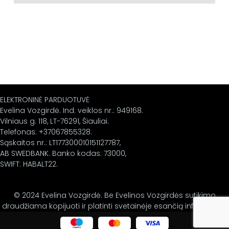
ELEKTRONINĖ PARDUOTUVĖ
Evelina Vozgirdė. Ind. veiklos nr.: 949168.
Vilniaus g. 118, LT-76291, Šiauliai.
Telefonas: +37067855328.
Sąskaitos nr.: LT177300010151127787,
AB SWEDBANK. Banko kodas: 73000,
SWIFT: HABALT22.
© 2024 Evelina Vozgirdė. Be Evelinos Vozgirdės sutikimo
draudžiama kopijuoti ir platinti svetainėje esančią informaciją.