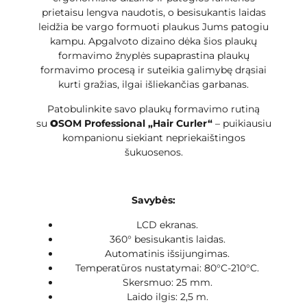
prietaisu lengva naudotis, o besisukantis laidas
leidžia be vargo formuoti plaukus Jums patogiu
kampu. Apgalvoto dizaino dėka šios plaukų
formavimo žnyplės supaprastina plaukų
formavimo procesą ir suteikia galimybę drąsiai
kurti gražias, ilgai išliekančias garbanas.
Patobulinkite savo plaukų formavimo rutiną
su
O
SOM Professional „Hair Curler“
– puikiausiu
kompanionu siekiant nepriekaištingos
šukuosenos.
Savybės:
LCD ekranas.
360° besisukantis laidas.
Automatinis išsijungimas.
Temperatūros nustatymai: 80°C-210°C.
Skersmuo: 25 mm.
Laido ilgis: 2,5 m.