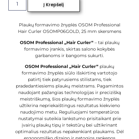
Į Krepšelį
Plaukų formavimo žnyplės OSOM Professional
Hair Curler OSOMP06GOLD, 25 mm skersmens
OSOM Professional „Hair Curler“
– tai plaukų
formavimo įrankis, skirtas salono kokybės
garbanoms ir bangoms sukurti.
OSOM Professional „Hair Curler“
plaukų
formavimo žnyplės siūlo išskirtinę vartotojo
patirtį tiek patyrusiems stilistams, tiek
pradedantiesiems plaukų meistrams. Pagamintos
naudojant pažangias technologijas ir precizišką
meistriškumą, šios plaukų formavimo žnyplės
užtikrina nepriekaištingus rezultatus kiekvieno
naudojimo metu. Reguliuojami temperatūros
nustatymai suteikia lankstumo prisitaikant prie
įvairių plaukų tipų ir tekstūrų bei užtikrinant
optimalius rezultatus nepakenkiant plaukams. Dėl
ergonomiško dizaino ir patogios rankenos