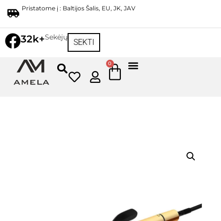
Pristatome į : Baltijos Šalis, EU, JK, JAV
Sekėjų
32k+
SEKTI
0