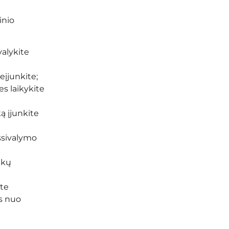
inio
valykite
eįjunkite;
s laikykite
ą įjunkite
šsivalymo
ukų
ite
us nuo