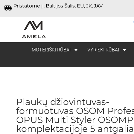
Pristatome į : Baltijos Šalis, EU, JK, JAV
MOTERIŠKI RŪBAI
VYRIŠKI RŪBAI
Plaukų džiovintuvas-
formuotuvas OSOM Profes
OPUS Multi Styler OSOMP
komplektacijoje 5 antgalia