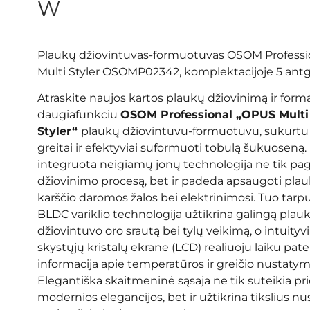
W
Plaukų džiovintuvas-formuotuvas OSOM Profess
Multi Styler OSOMP02342, komplektacijoje 5 antg
Atraskite naujos kartos plaukų džiovinimą ir for
daugiafunkciu
OSOM
Professional
„OPUS Multi
Styler“
plaukų džiovintuvu-formuotuvu, sukurtu
greitai ir efektyviai suformuoti tobulą šukuoseną. 
integruota neigiamų jonų technologija ne tik pag
džiovinimo procesą, bet ir padeda apsaugoti pla
karščio daromos žalos bei elektrinimosi. Tuo tarp
BLDC variklio technologija užtikrina galingą plau
džiovintuvo oro srautą bei tylų veikimą, o intuity
skystųjų kristalų ekrane (LCD) realiuoju laiku pat
informacija apie temperatūros ir greičio nustatym
Elegantiška skaitmeninė sąsaja ne tik suteikia pri
modernios elegancijos, bet ir užtikrina tikslius n