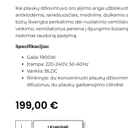
Kai plaukų džiovintuvo oro įėjimo anga užblokuot
antklodėmis, rankšluosčiais, medvilne, dulkėmis a
būtų išvengta perkaitimo dėl nuolatinio ventiliat
veikimo, ventiliatorius pereina į išjungimo būseną
rodomas raudoną įspėjimą.
Specifikacijos:
Galia: 1900W
Įtampa: 220-240V, 50-60Hz
Variklis: BLDC
Rinkinyje: du koncentruoti plaukų džiovinimo
difuzorius, du plaukų garbanojimo cilindrai
199,00
€
Į Krepšelį