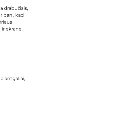
a drabužiais,
r pan., kad
oriaus
 ir ekrane
 antgaliai,