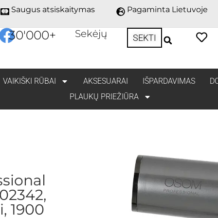
Saugus atsiskaitymas
Pagaminta Lietuvoje
30'000
+
Sekėjų
SEKTI
VAIKIŠKI RŪBAI
AKSESUARAI
IŠPARDAVIMAS
D
PLAUKŲ PRIEŽIŪRA
sional
02342,
i, 1900