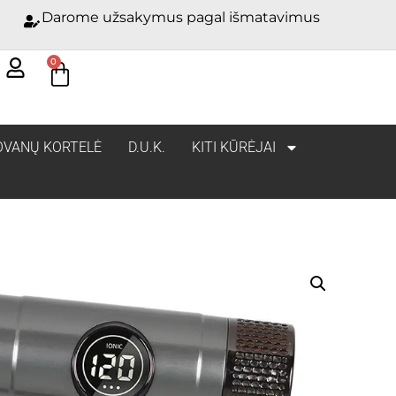
Darome užsakymus pagal išmatavimus
0
OVANŲ KORTELĖ
D.U.K.
KITI KŪRĖJAI