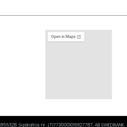
67855328. Sąskaitos nr.: LT177300010151127787, AB SWEDBANK.