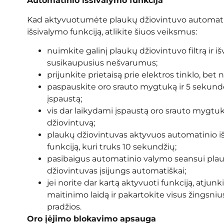
Automatinio išsivalymo funkcija
Kad aktyvuotumėte plaukų džiovintuvo automat
išsivalymo funkciją, atlikite šiuos veiksmus:
nuimkite galinį plaukų džiovintuvo filtrą ir iš
susikaupusius nešvarumus;
prijunkite prietaisą prie elektros tinklo, bet n
paspauskite oro srauto mygtuką ir 5 sekunde
įspaustą;
vis dar laikydami įspaustą oro srauto mygtuk
džiovintuvą;
plaukų džiovintuvas aktyvuos automatinio i
funkciją, kuri truks 10 sekundžių;
pasibaigus automatinio valymo seansui pla
džiovintuvas įsijungs automatiškai;
jei norite dar kartą aktyvuoti funkciją, atjunk
maitinimo laidą ir pakartokite visus žingsni
pradžios.
Oro įėjimo blokavimo apsauga