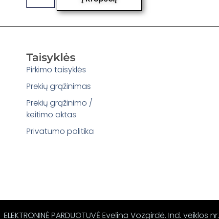
Taisyklės
Pirkimo taisyklės
Prekių grąžinimas
Prekių grąžinimo /
keitimo aktas
Privatumo politika
ELEKTRONINĖ PARDUOTUVĖ Evelina Vozgirdė. Ind. veiklos nr.: