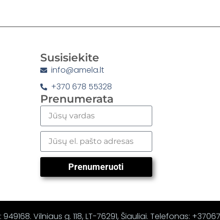
Susisiekite
info@amela.lt
+370 678 55328
Prenumerata
Prenumeruoti
 949168. Vilniaus g. 118, LT-76291, Šiauliai. Telefonas: +370