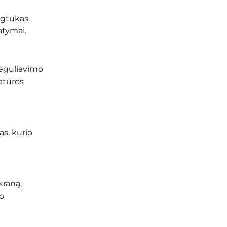
ygtukas.
atymai.
reguliavimo
atūros
s, kurio
kraną,
o