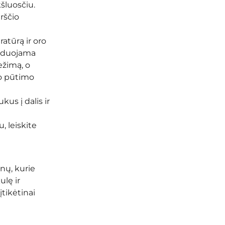
šluosčiu.
rščio
atūrą ir oro
nduojama
ežimą, o
o pūtimo
us į dalis ir
, leiskite
nų, kurie
ulę ir
įtikėtinai