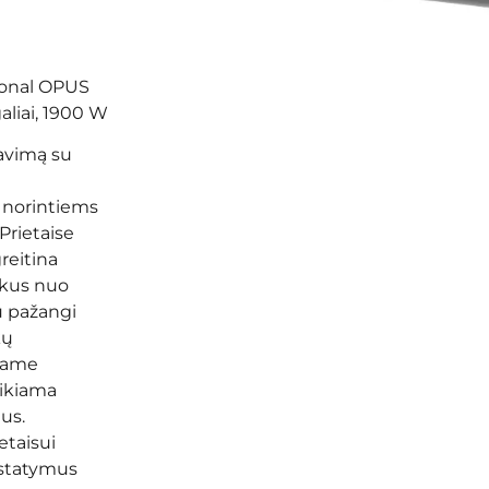
ional OPUS
aliai, 1900 W
mavimą su
 norintiems
Prietaise
reitina
ukus nuo
u pažangi
kų
viame
eikiama
us.
etaisui
ustatymus