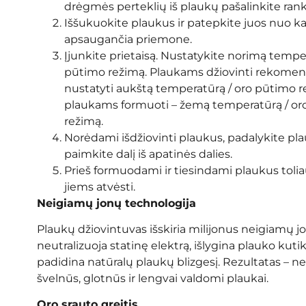
drėgmės perteklių iš plaukų pašalinkite rank
Iššukuokite plaukus ir patepkite juos nuo ka
apsaugančia priemone.
Įjunkite prietaisą. Nustatykite norimą temper
pūtimo režimą. Plaukams džiovinti rekome
nustatyti aukštą temperatūrą / oro pūtimo r
plaukams formuoti – žemą temperatūrą / or
režimą.
Norėdami išdžiovinti plaukus, padalykite plauk
paimkite dalį iš apatinės dalies.
Prieš formuodami ir tiesindami plaukus toliau
jiems atvėsti.
Neigiamų jonų technologija
Plaukų džiovintuvas išskiria milijonus neigiamų jo
neutralizuoja statinę elektrą, išlygina plauko kutik
padidina natūralų plaukų blizgesį. Rezultatas – ne
švelnūs, glotnūs ir lengvai valdomi plaukai.
Oro srauto greitis