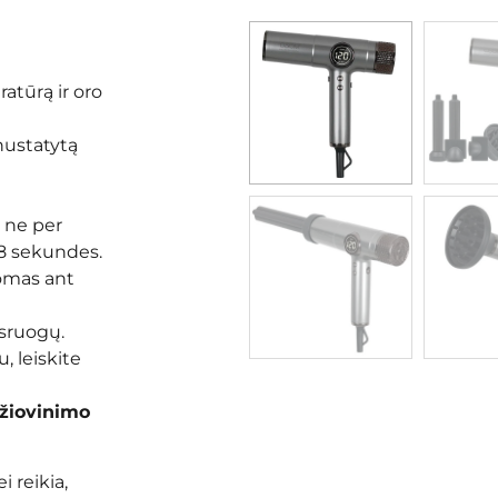
atūrą ir oro
nustatytą
 ne per
8 sekundes.
komas ant
 sruogų.
, leiskite
džiovinimo
i reikia,