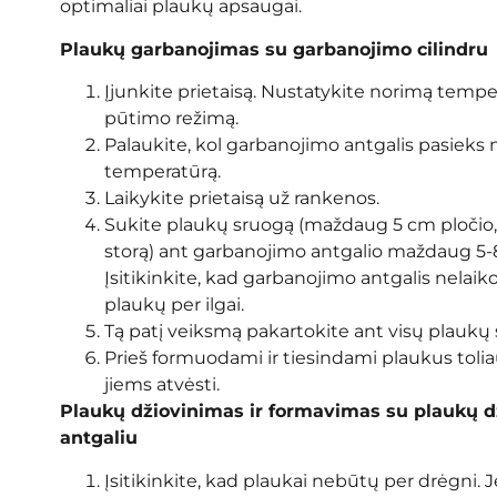
optimaliai plaukų apsaugai.
Plaukų garbanojimas su garbanojimo cilindru
Įjunkite prietaisą. Nustatykite norimą temper
pūtimo režimą.
Palaukite, kol garbanojimo antgalis pasieks 
temperatūrą.
Laikykite prietaisą už rankenos.
Sukite plaukų sruogą (maždaug 5 cm pločio,
storą) ant garbanojimo antgalio maždaug 5-
Įsitikinkite, kad garbanojimo antgalis nelai
plaukų per ilgai.
Tą patį veiksmą pakartokite ant visų plaukų
Prieš formuodami ir tiesindami plaukus toliau
jiems atvėsti.
Plaukų džiovinimas ir formavimas su plaukų 
antgaliu
Įsitikinkite, kad plaukai nebūtų per drėgni. Je