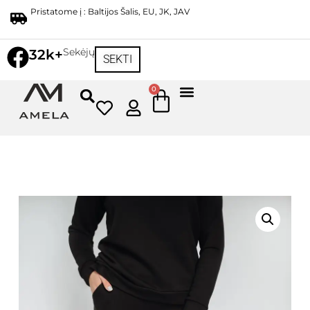
Pristatome į : Baltijos Šalis, EU, JK, JAV
Sekėjų
32k+
SEKTI
0