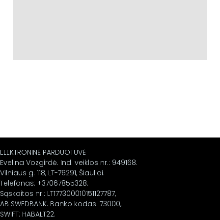
ELEKTRONINĖ PARDUOTUVĖ
Evelina Vozgirdė. Ind. veiklos nr.: 949168.
Vilniaus g. 118, LT-76291, Šiauliai.
Telefonas: +37067855328.
Sąskaitos nr.: LT177300010151127787,
AB SWEDBANK. Banko kodas: 73000,
SWIFT: HABALT22.