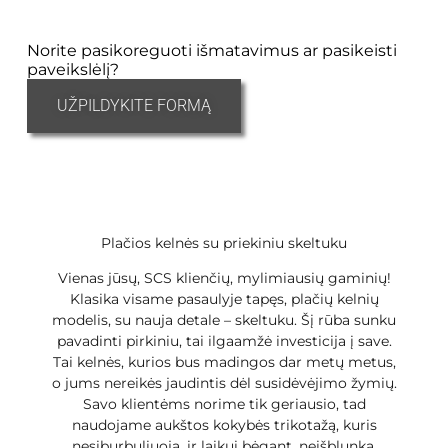
Norite pasikoreguoti išmatavimus ar pasikeisti
paveikslėlį?
UŽPILDYKITE FORMĄ
Plačios kelnės su priekiniu skeltuku
Vienas jūsų, SCS klienčių, mylimiausių gaminių!
Klasika visame pasaulyje tapęs, plačių kelnių
modelis, su nauja detale – skeltuku. Šį rūba sunku
pavadinti pirkiniu, tai ilgaamžė investicija į save.
Tai kelnės, kurios bus madingos dar metų metus,
o jums nereikės jaudintis dėl susidėvėjimo žymių.
Savo klientėms norime tik geriausio, tad
naudojame aukštos kokybės trikotažą, kuris
nesiburbuliuoja, ir laikui bėgant, neišblunka.