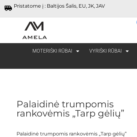
Pristatome į : Baltijos Šalis, EU, JK, JAV
MOTERIŠKI RŪBAI
VYRIŠKI RŪBAI
Palaidinė trumpomis
rankovėmis „Tarp gėlių”
Palaidinė trumpomis rankovėmis „Tarp gėlių”