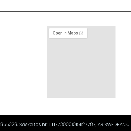
67855328. Sąskaitos nr.: LT177300010151127787, AB SWEDBANK.