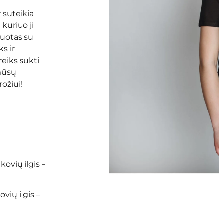
r suteikia
 kuriuo ji
nuotas su
s ir
eiks sukti
 mūsų
ožiui!
kovių ilgis –
vių ilgis –