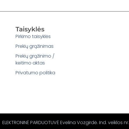
Taisyklės
Pirkimo taisyklės
Prekių grąžinimas
Prekių grąžinimo /
keitimo aktas
Privatumo politika
ELEKTRONINĖ PARDUOTUVĖ Evelina Vozgirdė. Ind. veiklos nr.: