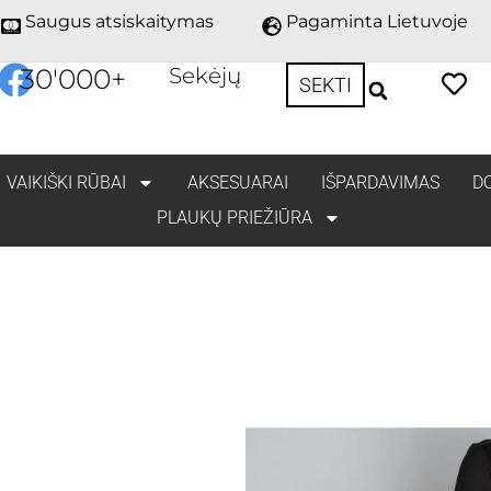
Saugus atsiskaitymas
Pagaminta Lietuvoje
30'000
+
Sekėjų
SEKTI
VAIKIŠKI RŪBAI
AKSESUARAI
IŠPARDAVIMAS
D
PLAUKŲ PRIEŽIŪRA