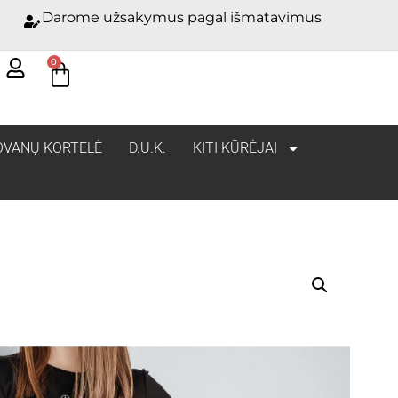
Darome užsakymus pagal išmatavimus
0
OVANŲ KORTELĖ
D.U.K.
KITI KŪRĖJAI