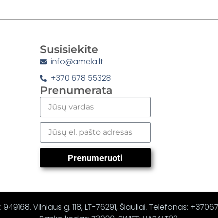
Susisiekite
info@amela.lt
+370 678 55328
Prenumerata
Prenumeruoti
 949168. Vilniaus g. 118, LT-76291, Šiauliai. Telefonas: +370