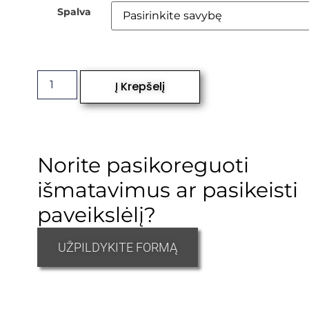
Spalva
Į Krepšelį
Norite pasikoreguoti
išmatavimus ar pasikeisti
paveikslėlį?
UŽPILDYKITE FORMĄ