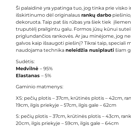
Ši palaidinė yra ypatinga tuo, jog tinka prie visko i
išskirtinumo dėl originalaus
rankų darbo
piešinio,
dekoruota. Taip pat šis rūbas yra šiek tiek įlieme
truputėlį prailgintu galu. Formos jūsų kūnui suteik
priglundančios rankovės. Ar jau minėjome, jog ner
galvos kaip išsaugoti piešinį? Tikrai taip, speciali
naudojama technika
neleidžia nusiplauti
šiam gr
Sudėtis:
Medvilnė
– 95%
Elastanas
– 5%
Gaminio matmenys:
XS: pečių plotis – 37cm, krūtinės plotis – 42cm, ran
19cm, ilgis priekyje – 57cm, ilgis gale – 62cm
S: pečių plotis – 37cm, krūtinės plotis – 43cm, ranko
20cm, ilgis priekyje – 59cm, ilgis gale – 64cm