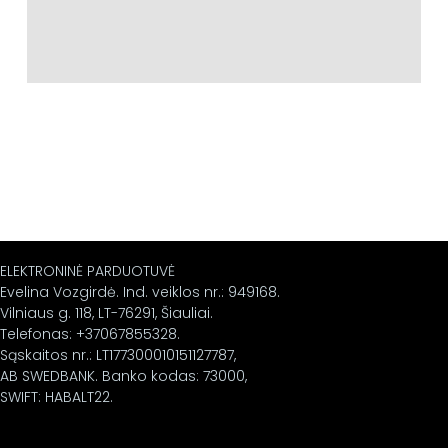
ELEKTRONINĖ PARDUOTUVĖ
Evelina Vozgirdė. Ind. veiklos nr.: 949168.
Vilniaus g. 118, LT-76291, Šiauliai.
Telefonas: +37067855328.
Sąskaitos nr.: LT177300010151127787,
AB SWEDBANK. Banko kodas: 73000,
SWIFT: HABALT22.