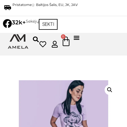
Pristatome į : Baltijos Šalis, EU, JK, JAV
Sekėjų
32k+
SEKTI
0