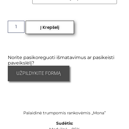
Į Krepšelį
Norite pasikoreguoti išmatavimus ar pasikeisti
paveikslėlį?
UŽPILDYKITE FORMĄ
Palaidinė trumpomis rankovėmis „Mona”
Sudėtis: