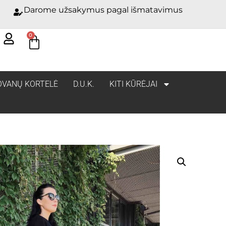
Darome užsakymus pagal išmatavimus
0
OVANŲ KORTELĖ
D.U.K.
KITI KŪRĖJAI