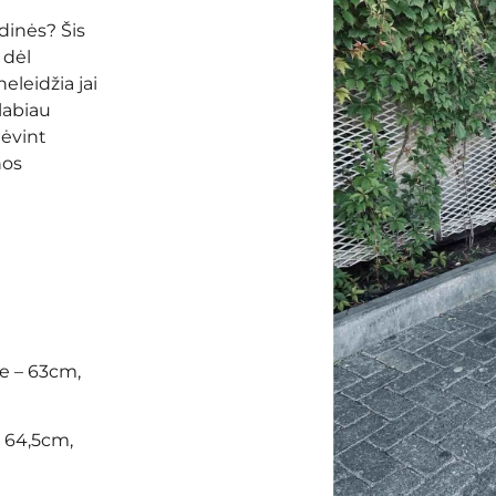
dinės? Šis
 dėl
neleidžia jai
labiau
dėvint
nos
le – 63cm,
 – 64,5cm,