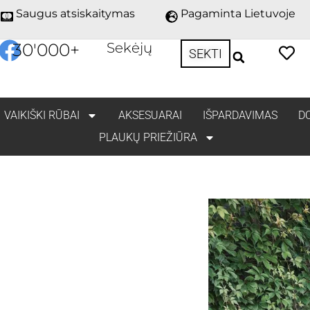
Saugus atsiskaitymas
Pagaminta Lietuvoje
30'000
+
Sekėjų
SEKTI
VAIKIŠKI RŪBAI
AKSESUARAI
IŠPARDAVIMAS
D
PLAUKŲ PRIEŽIŪRA