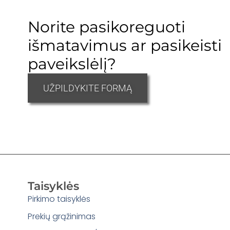
Norite pasikoreguoti
išmatavimus ar pasikeisti
paveikslėlį?
UŽPILDYKITE FORMĄ
Taisyklės
Pirkimo taisyklės
Prekių grąžinimas