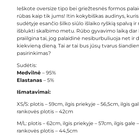
Ieškote oversize tipo bei griežtesnės formos palai
rūbas kaip tik jums! Itin kokybiškas audinys, kuris
sudėtyje esančio šilko siūlo išlaiko ryškią spalvą ir 
išblukti skalbimo metu. Rūbo gyvavimo laiką dar 
praiilgina tai, jog palaidinė nesiburbuliuoja net ir 
kiekvieną dieną. Tai ar tai bus jūsų tvarus šiandie
pasirinkimas?
Sudėtis:
Medvilnė
– 95%
Elastanas
– 5%
Išmatavimai:
XS/S: plotis – 59cm, ilgis priekyje – 56,5cm, ilgis ga
rankovės plotis – 42cm
M/L: plotis – 62cm, ilgis priekyje – 57cm, ilgis gale
rankovės plotis – 44,5cm