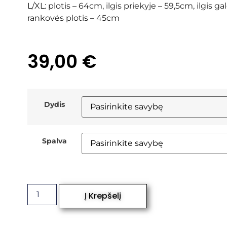
L/XL: plotis – 64cm, ilgis priekyje – 59,5cm, ilgis ga
rankovės plotis – 45cm
39,00
€
Dydis
Spalva
Į Krepšelį