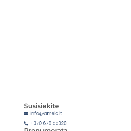
Susisiekite
info@amela.lt
+370 678 55328
Prenumerata