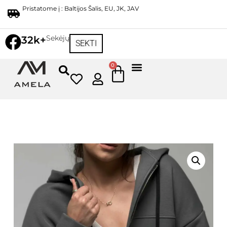
Pristatome į : Baltijos Šalis, EU, JK, JAV
Sekėjų
32k+
SEKTI
0