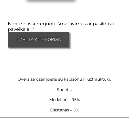
Norite pasikoreguoti išmatavimus ar pasikeisti
paveikslėlį?
UŽPILDYKITE FORMĄ
Oversize džemperis su kapišonu ir užtrauktuku
Sudėtis:
Medvilnė – 95%
Elastanas – 5%